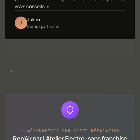
vrais conseils. »
Julien
J
Reims · particulier
●
ÉCONOMISEZ SUR CETTE RÉPARATION
Rep'Air par L'Atelier Electro · sans franchise