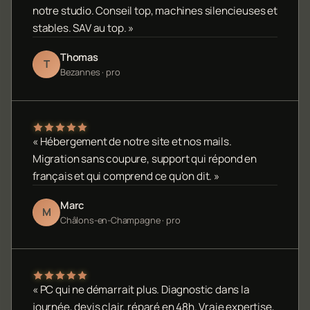
notre studio. Conseil top, machines silencieuses et
stables. SAV au top. »
Thomas
T
Bezannes · pro
« Hébergement de notre site et nos mails.
Migration sans coupure, support qui répond en
français et qui comprend ce qu'on dit. »
Marc
M
Châlons-en-Champagne · pro
« PC qui ne démarrait plus. Diagnostic dans la
journée, devis clair, réparé en 48h. Vraie expertise,