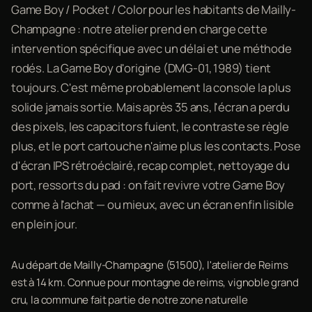
Game Boy / Pocket / Color pour les habitants de Mailly-
Champagne : notre atelier prend en charge cette
intervention spécifique avec un délai et une méthode
rodés. La Game Boy d'origine (DMG-01, 1989) tient
toujours. C'est même probablement la console la plus
solide jamais sortie. Mais après 35 ans, l'écran a perdu
des pixels, les capacitors fuient, le contraste se règle
plus, et le port cartouche n'aime plus les contacts. Pose
d'écran IPS rétroéclairé, recap complet, nettoyage du
port, ressorts du pad : on fait revivre votre Game Boy
comme à l'achat — ou mieux, avec un écran enfin lisible
en plein jour.
Au départ de Mailly-Champagne (51500), l'atelier de Reims
est à 14 km. Connue pour montagne de reims, vignoble grand
cru, la commune fait partie de notre zone naturelle