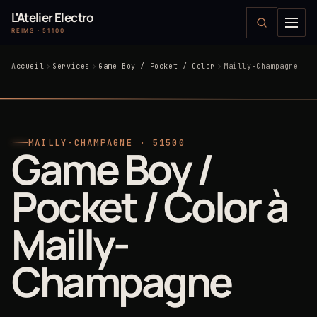
L'Atelier Electro
REIMS · 51100
Accueil
Services
Game Boy / Pocket / Color
Mailly-Champagne
MAILLY-CHAMPAGNE · 51500
Game Boy /
Pocket / Color à
Mailly-
Champagne