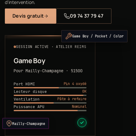
d'intervention.
Devis gratuit
09 74 37 79 47
Game Boy / Pocket / Color
SESSION ACTIVE · ATELIER REIMS
Game Boy
Pour Mailly-Champagne · 51500
Pin 4 oxydé
Port HDMI
OK
Lecteur disque
Pâte à refaire
Ventilation
Nominal
Puissance APU
DEVIS PRÊT
Mailly-Champagne