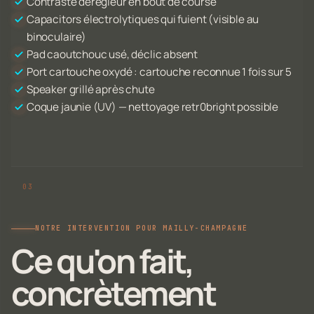
Contraste dérégleur en bout de course
Capacitors électrolytiques qui fuient (visible au
binoculaire)
Pad caoutchouc usé, déclic absent
Port cartouche oxydé : cartouche reconnue 1 fois sur 5
Speaker grillé après chute
Coque jaunie (UV) — nettoyage retr0bright possible
NOTRE INTERVENTION POUR MAILLY-CHAMPAGNE
Ce qu'on fait,
concrètement