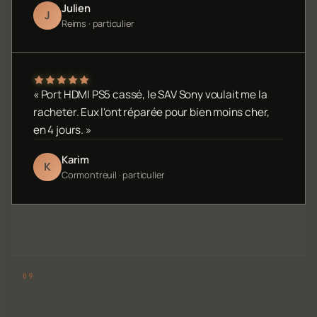
Julien
J
Reims · particulier
« Port HDMI PS5 cassé, le SAV Sony voulait me la
racheter. Eux l'ont réparée pour bien moins cher,
en 4 jours. »
Karim
K
Cormontreuil · particulier