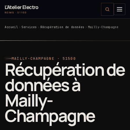
L'Atelier Electro
REIMS · 51100
Accueil
Services
Récupération de données
Mailly-Champagne
MAILLY-CHAMPAGNE · 51500
Récupération de
données à
Mailly-
Champagne