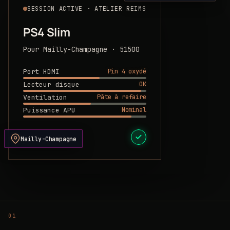
SESSION ACTIVE · ATELIER REIMS
PS4 Slim
Pour Mailly-Champagne · 51500
Pin 4 oxydé
Port HDMI
OK
Lecteur disque
Pâte à refaire
Ventilation
Nominal
Puissance APU
DEVIS PRÊT
Mailly-Champagne