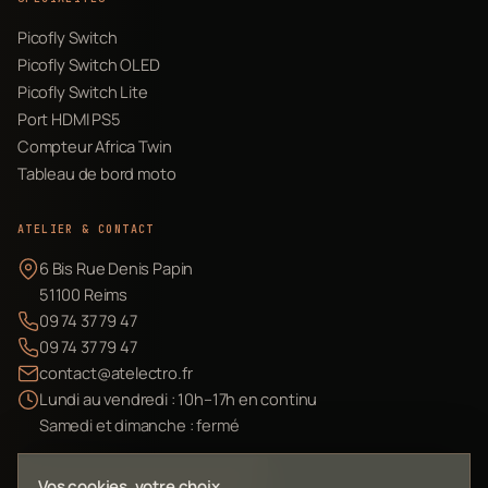
Picofly Switch
Picofly Switch OLED
Picofly Switch Lite
Port HDMI PS5
Compteur Africa Twin
Tableau de bord moto
ATELIER & CONTACT
6 Bis Rue Denis Papin
51100 Reims
09 74 37 79 47
09 74 37 79 47
contact@atelectro.fr
Lundi au vendredi : 10h–17h en continu
Samedi et dimanche : fermé
Envoyer mon matériel
Vos cookies, votre choix.