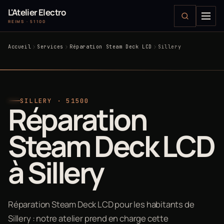
L'Atelier Electro
REIMS · 51100
Accueil
Services
Réparation Steam Deck LCD
Sillery
SILLERY · 51500
Réparation
Steam Deck LCD
à Sillery
Réparation Steam Deck LCD pour les habitants de
Sillery : notre atelier prend en charge cette