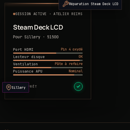
Réparation Steam Deck LCD
SESSION ACTIVE · ATELIER REIMS
Steam Deck LCD
Pour Sillery · 51500
Pin 4 oxydé
Port HDMI
OK
Lecteur disque
Pâte à refaire
Ventilation
Nominal
Puissance APU
DEVIS PRÊT
Sillery