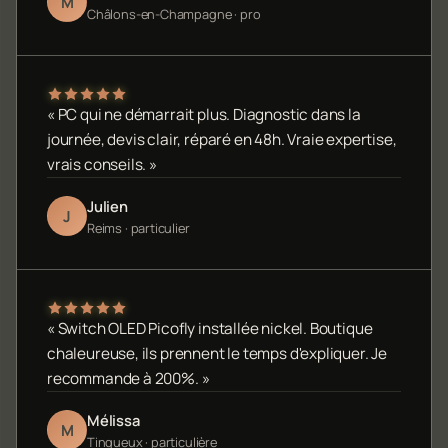
M
Châlons-en-Champagne · pro
« PC qui ne démarrait plus. Diagnostic dans la
journée, devis clair, réparé en 48h. Vraie expertise,
vrais conseils. »
Julien
J
Reims · particulier
« Switch OLED Picofly installée nickel. Boutique
chaleureuse, ils prennent le temps d'expliquer. Je
recommande à 200%. »
Mélissa
M
Tinqueux · particulière