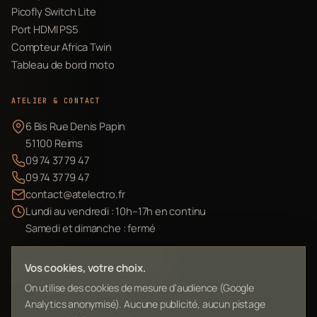
Picofly Switch Lite
Port HDMI PS5
Compteur Africa Twin
Tableau de bord moto
ATELIER & CONTACT
6 Bis Rue Denis Papin
51100 Reims
09 74 37 79 47
09 74 37 79 47
contact@atelectro.fr
Lundi au vendredi : 10h–17h en continu
Samedi et dimanche : fermé
Envoyer mon matériel
Vos cookies, votre choix.
On utilise des cookies de mesure d'audience (Google
Analytics anonymisé). Aucune publicité, aucun pistage