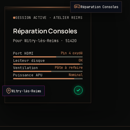
Réparation Consoles
SESSION ACTIVE · ATELIER REIMS
Réparation Consoles
Pour Witry-lès-Reims · 51420
Pin 4 oxydé
Port HDMI
OK
Lecteur disque
Pâte à refaire
Ventilation
Nominal
Puissance APU
DEVIS PRÊT
Witry-lès-Reims