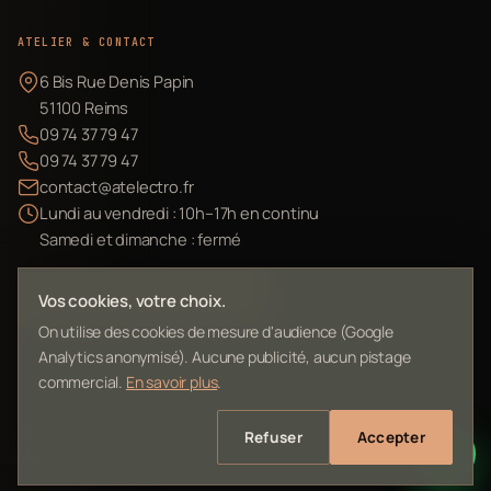
ATELIER & CONTACT
6 Bis Rue Denis Papin
51100 Reims
09 74 37 79 47
09 74 37 79 47
contact@atelectro.fr
Lundi au vendredi : 10h–17h en continu
Samedi et dimanche : fermé
Envoyer mon matériel
Vos cookies, votre choix.
On utilise des cookies de mesure d'audience (Google
Analytics anonymisé). Aucune publicité, aucun pistage
commercial.
En savoir plus
.
©
2026
L'Atelier Electro Reims — SIRET 10261022700013
Refuser
Accepter
Mentions légales
Confidentialité
Contact
Plan du site