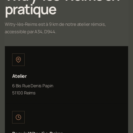
pratique
Witry-lès-Reims est à 9 km de notre atelier rémois,
accessible par A34, D944.
Atelier
6 Bis Rue Denis Papin
51100 Reims