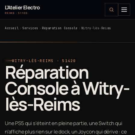
L'Atelier Electro
REIMS · 51100
Accueil
Services
Réparation Console
Witry-lès-Reims
WITRY-LÈS-REIMS · 51420
Réparation
Console à Witry-
lès-Reims
Une PS5 qui s'éteint en pleine partie, une Switch qui
n'affiche plus rien sur le dock, un Joycon qui dérive : ce