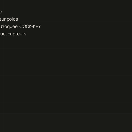
e
eur poids
ur bloquée, COOK-KEY
que, capteurs