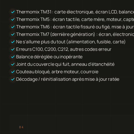
Thermomix TM31 : carte électronique, écran LCD, balanc
Thermomix TM5 : écran tactile, carte mère, moteur, capt
Thermomix TM6 : écran tactile fissuré ou figé, mise à jo
Thermomix TM7 (dernière génération) : écran, électroni
Ne s'allume plus du tout (alimentation, fusible, carte)
Erreurs C100, C200, C212, autres codes erreur
Balance déréglée ou inopérante
Joint du couvercle qui fuit, anneau d'étanchéité
Couteau bloqué, arbre moteur, courroie
Décodage / réinitialisation après mise à jour ratée