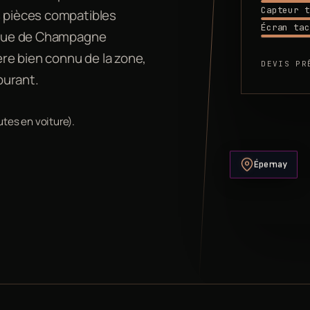
Capteur t
s pièces compatibles
Écran tac
venue de Champagne
re bien connu de la zone,
DEVIS PR
ourant.
utes en voiture).
Épernay