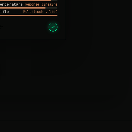
Réponse linéaire
empérature
Multitouch validé
tile
ÊT