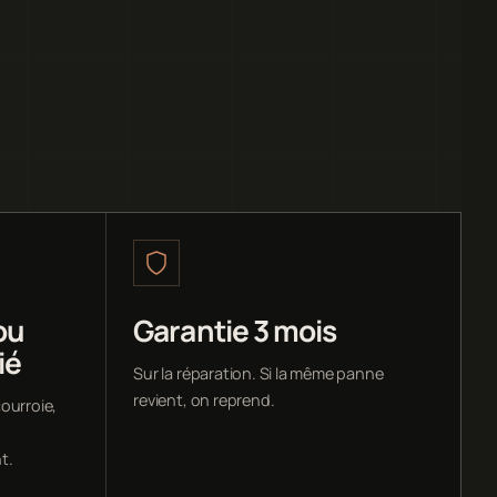
ou
Garantie 3 mois
ié
Sur la réparation. Si la même panne
revient, on reprend.
ourroie,
t.