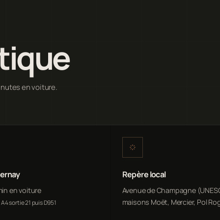
tique
inutes en voiture.
pernay
Repère local
min en voiture
Avenue de Champagne (UNES
maisons Moët, Mercier, Pol Ro
 A4 sortie 21 puis D951