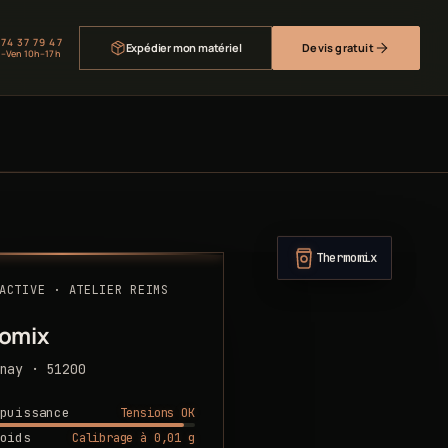
 74 37 79 47
Expédier mon matériel
Devis gratuit
–Ven 10h–17h
Thermomix
ACTIVE · ATELIER REIMS
omix
nay · 51200
Tensions OK
puissance
Calibrage à 0,01 g
oids