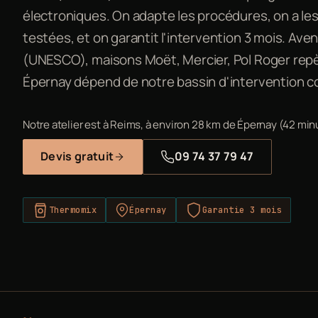
électroniques. On adapte les procédures, on a le
testées, et on garantit l'intervention 3 mois. A
(UNESCO), maisons Moët, Mercier, Pol Roger repè
Épernay dépend de notre bassin d'intervention c
Notre atelier est à Reims, à environ 28 km de Épernay (42 min
Devis gratuit
09 74 37 79 47
Thermomix
Épernay
Garantie 3 mois