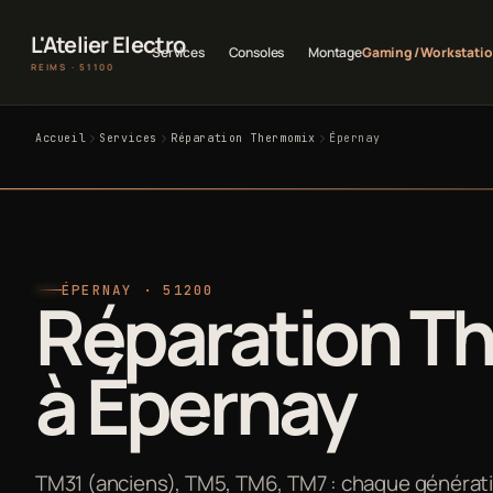
L'Atelier Electro
Services
Consoles
Montage
Gaming / Workstati
REIMS · 51100
Accueil
Services
Réparation Thermomix
Épernay
ÉPERNAY · 51200
Réparation T
à Épernay
TM31 (anciens), TM5, TM6, TM7 : chaque génératio