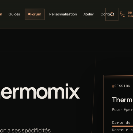
09
on
Guides
Forum
Personnalisation
Atelier
Contact
Lun
hermomix
SESSION 
Therm
Pour Éper
Carte de 
n a ses spécificités
Capteur p