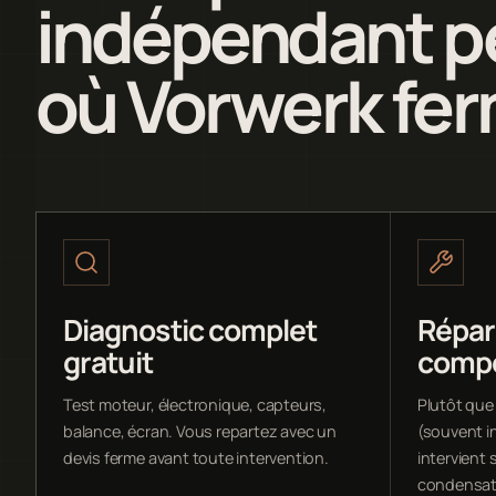
indépendant pe
où Vorwerk fer
Diagnostic complet
Répar
gratuit
comp
Test moteur, électronique, capteurs,
Plutôt que
balance, écran. Vous repartez avec un
(souvent i
devis ferme avant toute intervention.
intervient s
condensate