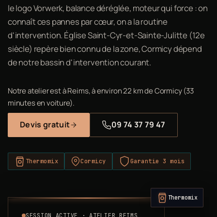
le logo Vorwerk, balance déréglée, moteur qui force : on
connaît ces pannes par cœur, on a la routine
d'intervention. Église Saint-Cyr-et-Sainte-Julitte (12e
siècle) repère bien connu de la zone, Cormicy dépend
de notre bassin d'intervention courant.
Notre atelier est à Reims, à environ 22 km de Cormicy (33
minutes en voiture).
Devis gratuit
09 74 37 79 47
Thermomix
Cormicy
Garantie 3 mois
Thermomix
SESSION ACTIVE · ATELIER REIMS