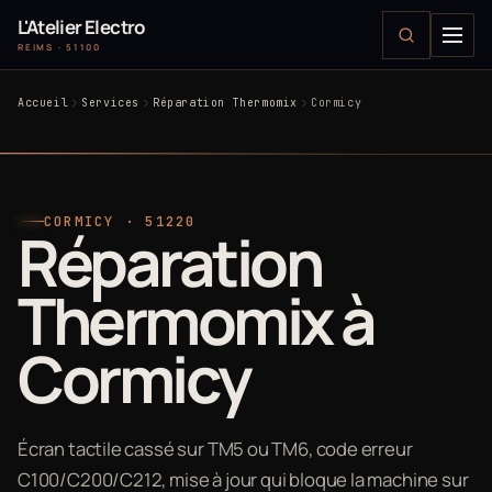
L'Atelier Electro
REIMS · 51100
Accueil
Services
Réparation Thermomix
Cormicy
CORMICY · 51220
Réparation
Thermomix à
Cormicy
Écran tactile cassé sur TM5 ou TM6, code erreur
C100/C200/C212, mise à jour qui bloque la machine sur