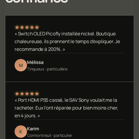
« Switch OLED Picofly installée nickel. Boutique
chaleureuse, ils prennent le temps d'expliquer. Je
recommande à 200%. »
Mélissa
M
Tinqueux · particulière
« Port HDMI PS5 cassé, le SAV Sony voulait me la
racheter. Eux l'ont réparée pour bien moins cher,
en 4 jours. »
Karim
K
Cormontreuil · particulier