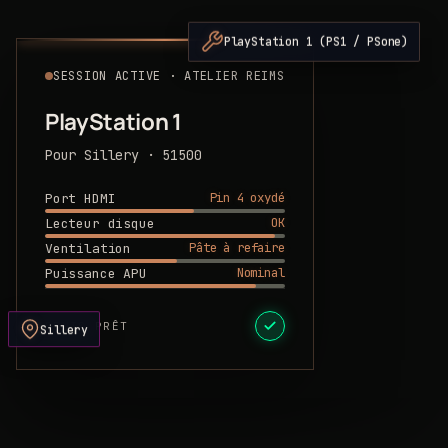
PlayStation 1 (PS1 / PSone)
SESSION ACTIVE · ATELIER REIMS
PlayStation 1
Pour Sillery · 51500
Pin 4 oxydé
Port HDMI
OK
Lecteur disque
Pâte à refaire
Ventilation
Nominal
Puissance APU
DEVIS PRÊT
Sillery