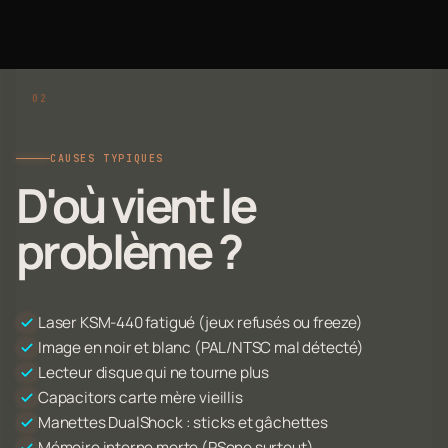
CAUSES TYPIQUES
D'où vient le
problème ?
Laser KSM-440 fatigué (jeux refusés ou freeze)
Image en noir et blanc (PAL/NTSC mal détecté)
Lecteur disque qui ne tourne plus
Capacitors carte mère vieillis
Manettes DualShock : sticks et gâchettes
Mémoire interne morte (PSone surtout)