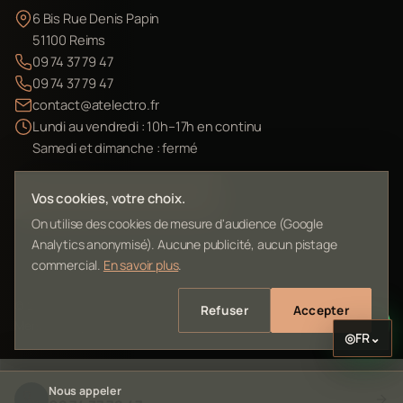
6 Bis Rue Denis Papin
51100 Reims
09 74 37 79 47
09 74 37 79 47
contact@atelectro.fr
Lundi au vendredi : 10h–17h en continu
Samedi et dimanche : fermé
Envoyer mon matériel
Vos cookies, votre choix.
On utilise des cookies de mesure d'audience (Google
Analytics anonymisé). Aucune publicité, aucun pistage
commercial.
En savoir plus
.
©
2026
L'Atelier Electro Reims — SIRET 10261022700013
Refuser
Accepter
Mentions légales
Confidentialité
Contact
Plan du site
◎
FR
⌄
Nous appeler