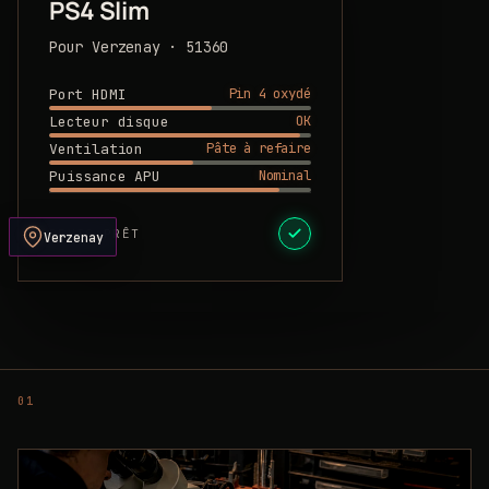
PS4 Slim
Pour Verzenay · 51360
Pin 4 oxydé
Port HDMI
OK
Lecteur disque
Pâte à refaire
Ventilation
Nominal
Puissance APU
DEVIS PRÊT
Verzenay