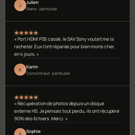
Julien
J
Reims · particulier
« Port HDMI PS5 cassé, le SAV Sony voulait me la
racheter. Eux l'ont réparée pour bien moins cher,
en 4 jours. »
Karim
K
Cormontreuil · particulier
« Récupération de photos depuis un disque
externe HS. Je pensais tout perdu, ils ont récupéré
90% des fichiers. Merci. »
Sophie
S