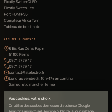
Picofly Switch OLED
Picofly Switch Lite
Port HDMI PS5
Compteur Africa Twin
Tableau de bord moto
ATELIER & CONTACT
6 Bis Rue Denis Papin
51100 Reims
09 74 37 79 47
09 74 37 79 47
contact@atelectro.fr
Lundi au vendredi : 10h–17h en continu
Samedi et dimanche : fermé
Envoyer mon matériel
Vos cookies, votre choix.
On utilise des cookies de mesure d'audience (Google
Analytics anonymisé). Aucune publicité, aucun pistage