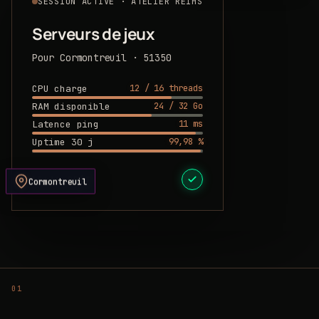
SESSION ACTIVE · ATELIER REIMS
Serveurs de jeux
Pour Cormontreuil · 51350
12 / 16 threads
CPU charge
24 / 32 Go
RAM disponible
11 ms
Latence ping
99,98 %
Uptime 30 j
DEVIS PRÊT
Cormontreuil