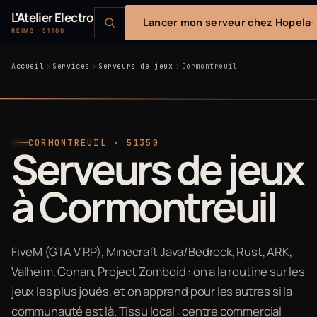
L'Atelier Electro
Lancer mon serveur chez Hopela
REIMS · 51100
Accueil
Services
Serveurs de jeux
Cormontreuil
CORMONTREUIL · 51350
Serveurs de jeux
à Cormontreuil
FiveM (GTA V RP), Minecraft Java/Bedrock, Rust, ARK,
Valheim, Conan, Project Zomboid : on a la routine sur les
jeux les plus joués, et on apprend pour les autres si la
communauté est là. Tissu local : centre commercial