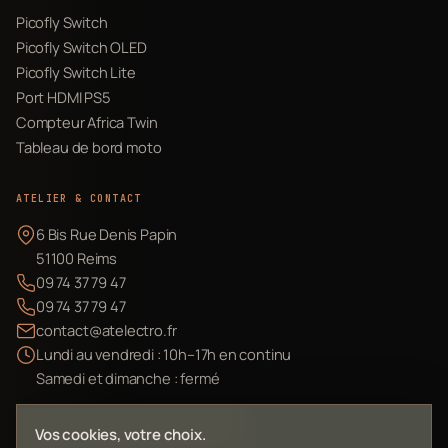
Picofly Switch
Picofly Switch OLED
Picofly Switch Lite
Port HDMI PS5
Compteur Africa Twin
Tableau de bord moto
ATELIER & CONTACT
6 Bis Rue Denis Papin
51100 Reims
09 74 37 79 47
09 74 37 79 47
contact@atelectro.fr
Lundi au vendredi : 10h–17h en continu
Samedi et dimanche : fermé
Envoyer mon matériel
Vos cookies, votre choix.