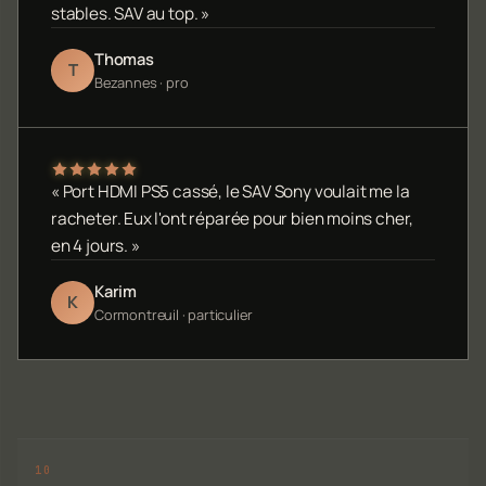
stables. SAV au top. »
Thomas
T
Bezannes · pro
« Port HDMI PS5 cassé, le SAV Sony voulait me la
racheter. Eux l'ont réparée pour bien moins cher,
en 4 jours. »
Karim
K
Cormontreuil · particulier