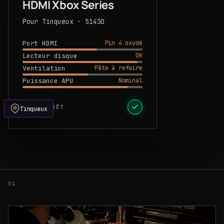
HDMI Xbox Series
Pour Tinqueux · 51430
Pin 4 oxydé
Port HDMI
OK
Lecteur disque
Pâte à refaire
Ventilation
Nominal
Puissance APU
DEVIS PRÊT
Tinqueux