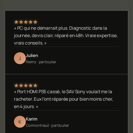
« PC qui ne démarrait plus. Diagnostic dans la
journée, devis clair, réparé en 48h. Vraie expertise,
vrais conseils. »
Julien
J
Reims · particulier
« Port HDMI PS5 cassé, le SAV Sony voulait me la
racheter. Eux l'ont réparée pour bien moins cher,
en 4 jours. »
Karim
K
Cormontreuil · particulier