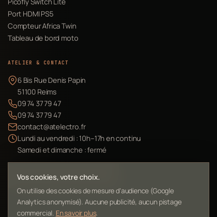
Picofly Switch Lite
Port HDMI PS5
Compteur Africa Twin
Tableau de bord moto
ATELIER & CONTACT
6 Bis Rue Denis Papin
51100 Reims
09 74 37 79 47
09 74 37 79 47
contact@atelectro.fr
Lundi au vendredi : 10h–17h en continu
Samedi et dimanche : fermé
Envoyer mon matériel
Vos cookies, votre choix.
On utilise des cookies de mesure d'audience (Google
Analytics anonymisé). Aucune publicité, aucun pistage
commercial.
En savoir plus
.