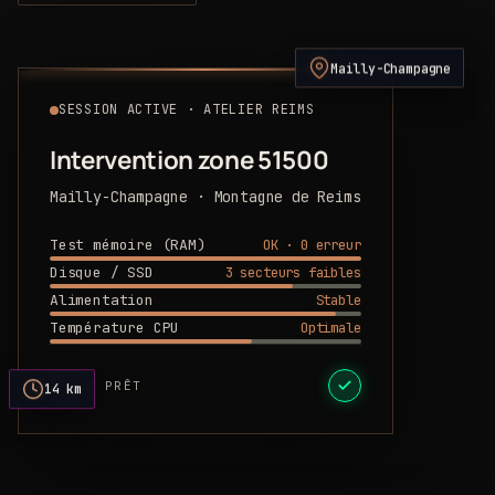
Mailly-Champagne
SESSION ACTIVE · ATELIER REIMS
Intervention zone 51500
Mailly-Champagne · Montagne de Reims
OK · 0 erreur
Test mémoire (RAM)
3 secteurs faibles
Disque / SSD
Stable
Alimentation
Optimale
Température CPU
DEVIS PRÊT
14 km