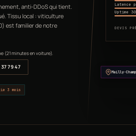
Latence p
nement, anti-DDoS qui tient.
Uptime 30
 Tissu local : viticulture
 est familier de notre
DEVIS PR
e (21 minutes en voiture).
 37 79 47
Mailly-Cham
tie 3 mois