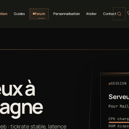
ation
Guides
Forum
Personnalisation
Atelier
Contact
eux à
SESSION 
Serveu
pagne
Pour Mail
CPU charg
eb : tickrate stable, latence
RAM dispo