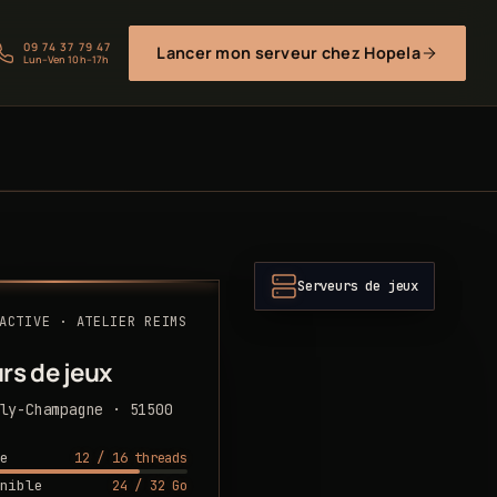
09 74 37 79 47
Lancer mon serveur chez Hopela
Lun–Ven 10h–17h
Serveurs de jeux
ACTIVE · ATELIER REIMS
rs de jeux
ly-Champagne · 51500
12 / 16 threads
e
24 / 32 Go
nible