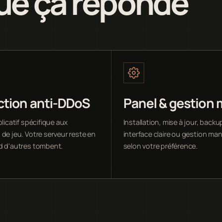
ue ça réponde
ction anti-DDoS
Panel & gestion
plicatif spécifique aux
Installation, mise à jour, backup
de jeu. Votre serveur reste en
interface claire ou gestion ma
d d'autres tombent.
selon votre préférence.