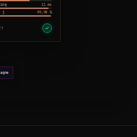
11 ms
ing
99,98 %
 j
ÊT
pagne