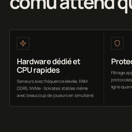
comu attend q
Hardware dédié et
Prote
CPU rapides
Filtrage ap
protocoles 
Serveurs avec fréquence élevée, RAM
ligne quan
DDR5, NVMe : tickrates stables même
avec beaucoup de joueurs en simultané.