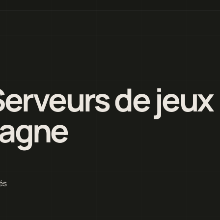
Serveurs de jeux
pagne
és