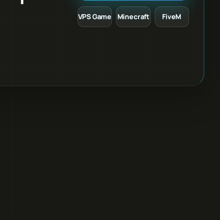
VPS Game
Minecraft
FiveM