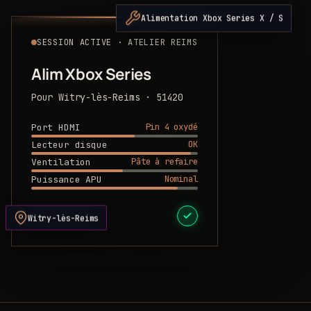
Alimentation Xbox Series X / S
SESSION ACTIVE · ATELIER REIMS
Alim Xbox Series
Pour Witry-lès-Reims · 51420
Pin 4 oxydé
Port HDMI
OK
Lecteur disque
Pâte à refaire
Ventilation
Nominal
Puissance APU
DEVIS PRÊT
Witry-lès-Reims