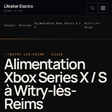
L'Atelier Electro
REIMS · 51100
Alimentation Xbox Series X /
Witry-lès-
Accueil
Services
S
Reims
WITRY-LÈS-REIMS · 51420
Alimentation
Xbox Series X / S
à Witry-lès-
Reims