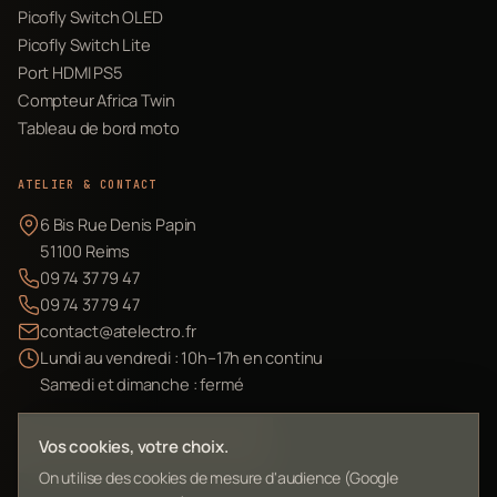
Picofly Switch OLED
Picofly Switch Lite
Port HDMI PS5
Compteur Africa Twin
Tableau de bord moto
ATELIER & CONTACT
6 Bis Rue Denis Papin
51100 Reims
09 74 37 79 47
09 74 37 79 47
contact@atelectro.fr
Lundi au vendredi : 10h–17h en continu
Samedi et dimanche : fermé
Envoyer mon matériel
Vos cookies, votre choix.
On utilise des cookies de mesure d'audience (Google