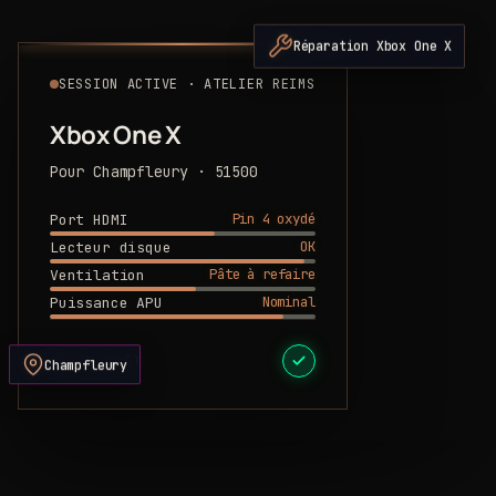
Réparation Xbox One X
SESSION ACTIVE · ATELIER REIMS
Xbox One X
Pour Champfleury · 51500
Pin 4 oxydé
Port HDMI
OK
Lecteur disque
Pâte à refaire
Ventilation
Nominal
Puissance APU
DEVIS PRÊT
Champfleury