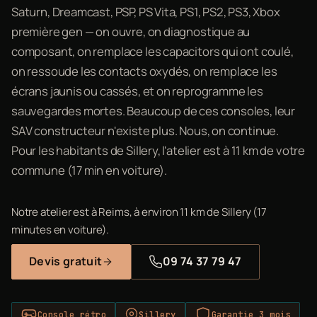
Saturn, Dreamcast, PSP, PS Vita, PS1, PS2, PS3, Xbox
première gen — on ouvre, on diagnostique au
composant, on remplace les capacitors qui ont coulé,
on ressoude les contacts oxydés, on remplace les
écrans jaunis ou cassés, et on reprogramme les
sauvegardes mortes. Beaucoup de ces consoles, leur
SAV constructeur n'existe plus. Nous, on continue.
Pour les habitants de Sillery, l'atelier est à 11 km de votre
commune (17 min en voiture).
Notre atelier est à Reims, à environ 11 km de Sillery (17
minutes en voiture).
Devis gratuit
09 74 37 79 47
Console rétro
Sillery
Garantie 3 mois