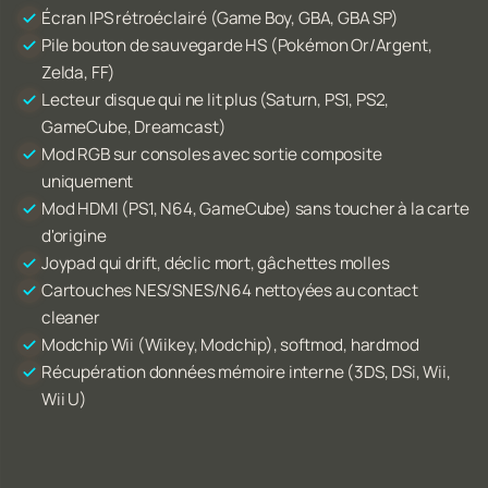
Écran IPS rétroéclairé (Game Boy, GBA, GBA SP)
Pile bouton de sauvegarde HS (Pokémon Or/Argent,
Zelda, FF)
Lecteur disque qui ne lit plus (Saturn, PS1, PS2,
GameCube, Dreamcast)
Mod RGB sur consoles avec sortie composite
uniquement
Mod HDMI (PS1, N64, GameCube) sans toucher à la carte
d'origine
Joypad qui drift, déclic mort, gâchettes molles
Cartouches NES/SNES/N64 nettoyées au contact
cleaner
Modchip Wii (Wiikey, Modchip), softmod, hardmod
Récupération données mémoire interne (3DS, DSi, Wii,
Wii U)