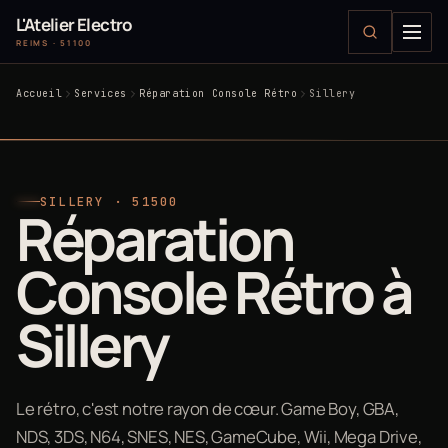
L'Atelier Electro
REIMS · 51100
Accueil
Services
Réparation Console Rétro
Sillery
SILLERY · 51500
Réparation
Console Rétro à
Sillery
Le rétro, c'est notre rayon de cœur. Game Boy, GBA,
NDS, 3DS, N64, SNES, NES, GameCube, Wii, Mega Drive,