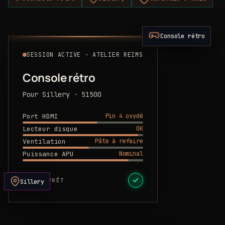
Console rétro
SESSION ACTIVE · ATELIER REIMS
Console rétro
Pour Sillery · 51500
Pin 4 oxydé
Port HDMI
OK
Lecteur disque
Pâte à refaire
Ventilation
Nominal
Puissance APU
DEVIS PRÊT
Sillery