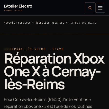
L'Atelier Electro
REIMS · 51100
Accueil
Services
Réparation Xbox One X
Cernay-lès-Reims
CERNAY-LÈS-REIMS · 51420
Réparation Xbox
One X à Cernay-
lès-Reims
Pour Cernay-lès-Reims (51420), l'intervention «
réparation xbox one x » est l'une de nos routines