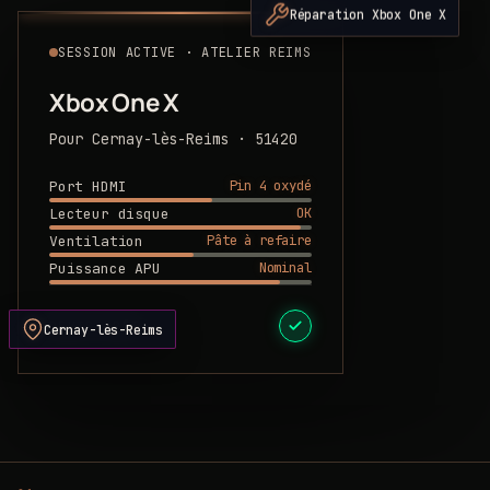
Réparation Xbox One X
SESSION ACTIVE · ATELIER REIMS
Xbox One X
Pour Cernay-lès-Reims · 51420
Pin 4 oxydé
Port HDMI
OK
Lecteur disque
Pâte à refaire
Ventilation
Nominal
Puissance APU
DEVIS PRÊT
Cernay-lès-Reims