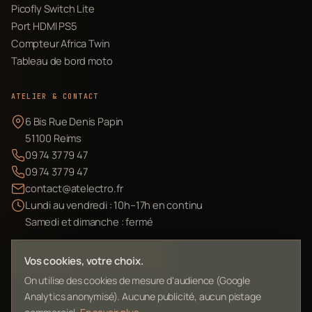
Picofly Switch Lite
Port HDMI PS5
Compteur Africa Twin
Tableau de bord moto
ATELIER & CONTACT
6 Bis Rue Denis Papin
51100 Reims
09 74 37 79 47
09 74 37 79 47
contact@atelectro.fr
Lundi au vendredi : 10h–17h en continu
Samedi et dimanche : fermé
Envoyer mon matériel
Vos cookies, votre choix.
On utilise des cookies de mesure d'audience (Google
Analytics anonymisé). Aucune publicité, aucun pistage