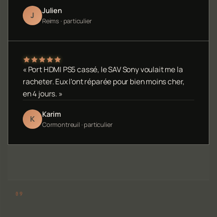
Julien
J
Reims · particulier
« Port HDMI PS5 cassé, le SAV Sony voulait me la
racheter. Eux l'ont réparée pour bien moins cher,
en 4 jours. »
Karim
K
Cormontreuil · particulier