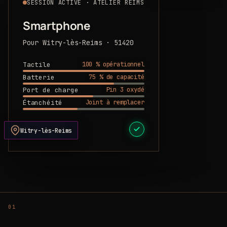
SESSION ACTIVE · ATELIER REIMS
Smartphone
Pour Witry-lès-Reims · 51420
100 % opérationnel
Tactile
75 % de capacité
Batterie
Pin 3 oxydé
Port de charge
Joint à remplacer
Étanchéité
DEVIS PRÊT
Witry-lès-Reims