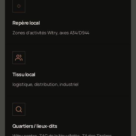
Repère local
Zones d'activités Witry, axes A34/D944
Tissu local
logistique, distribution, industriel
Quartiers / lieux-dits
Witry centre · ZAC de la Neuvillette · ZA des Tirelires