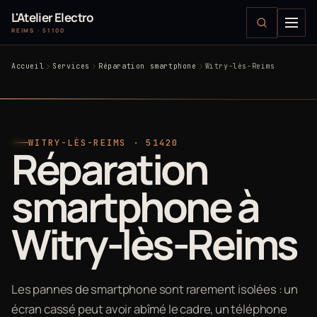
L'Atelier Electro
REIMS · 51100
Accueil
Services
Réparation smartphone
Witry-lès-Reims
WITRY-LÈS-REIMS · 51420
Réparation
smartphone à
Witry-lès-Reims
Les pannes de smartphone sont rarement isolées : un
écran cassé peut avoir abîmé le cadre, un téléphone