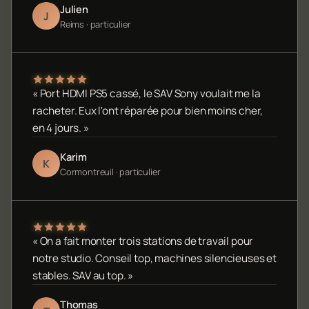
Julien
J
Reims · particulier
« Port HDMI PS5 cassé, le SAV Sony voulait me la
racheter. Eux l'ont réparée pour bien moins cher,
en 4 jours. »
Karim
K
Cormontreuil · particulier
« On a fait monter trois stations de travail pour
notre studio. Conseil top, machines silencieuses et
stables. SAV au top. »
Thomas