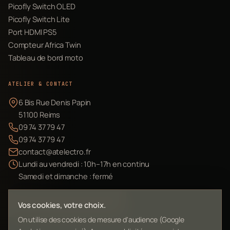
Picofly Switch OLED
Picofly Switch Lite
Port HDMI PS5
Compteur Africa Twin
Tableau de bord moto
ATELIER & CONTACT
6 Bis Rue Denis Papin
51100 Reims
09 74 37 79 47
09 74 37 79 47
contact@atelectro.fr
Lundi au vendredi : 10h–17h en continu
Samedi et dimanche : fermé
Envoyer mon matériel
Vos cookies, votre choix.
On utilise des cookies de mesure d'audience (Google