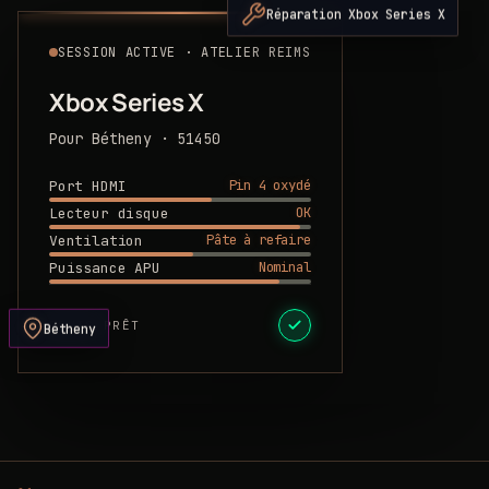
Réparation Xbox Series X
SESSION ACTIVE · ATELIER REIMS
Xbox Series X
Pour Bétheny · 51450
Pin 4 oxydé
Port HDMI
OK
Lecteur disque
Pâte à refaire
Ventilation
Nominal
Puissance APU
DEVIS PRÊT
Bétheny