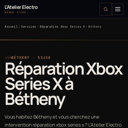
L'Atelier Electro
REIMS · 51100
Accueil
Services
Réparation Xbox Series X
Bétheny
BÉTHENY · 51450
Réparation Xbox
Series X à
Bétheny
Vous habitez Bétheny et vous cherchez une
intervention réparation xbox series x ? L'Atelier Electro