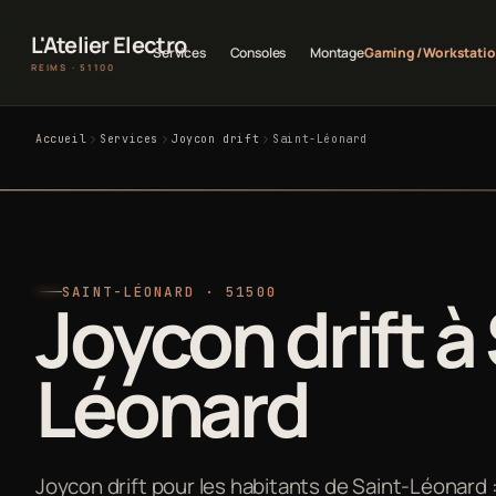
L'Atelier Electro
Services
Consoles
Montage
Gaming / Workstati
REIMS · 51100
Accueil
Services
Joycon drift
Saint-Léonard
SAINT-LÉONARD · 51500
Joycon drift à
Léonard
Joycon drift pour les habitants de Saint-Léonard :