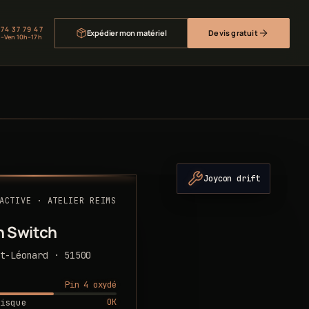
 74 37 79 47
Expédier mon matériel
Devis gratuit
–Ven 10h–17h
Joycon drift
ACTIVE · ATELIER REIMS
n Switch
t-Léonard · 51500
Pin 4 oxydé
OK
isque