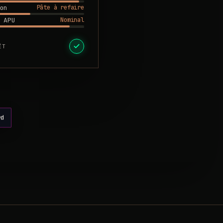
Pâte à refaire
on
Nominal
 APU
ÊT
rd