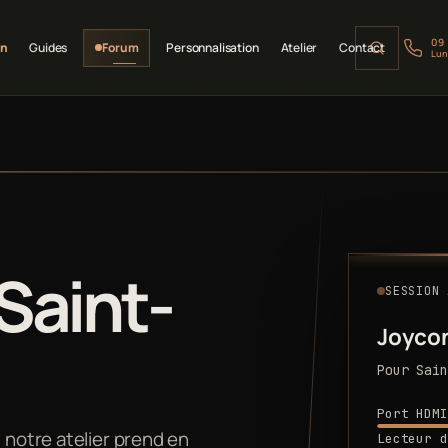
09
on
Guides
Forum
Personnalisation
Atelier
Contact
Lun
 Saint-
SESSION 
Joyco
Pour Sain
Port HDMI
 notre atelier prend en
Lecteur d