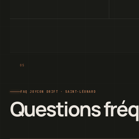
FAQ JOYCON DRIFT · SAINT-LÉONARD
Questions fré