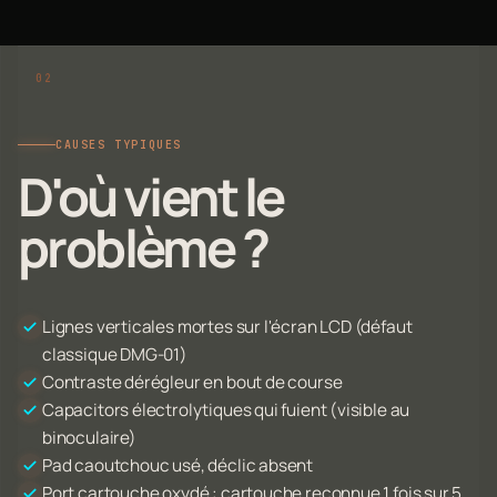
CAUSES TYPIQUES
D'où vient le
problème ?
Lignes verticales mortes sur l'écran LCD (défaut
classique DMG-01)
Contraste dérégleur en bout de course
Capacitors électrolytiques qui fuient (visible au
binoculaire)
Pad caoutchouc usé, déclic absent
Port cartouche oxydé : cartouche reconnue 1 fois sur 5