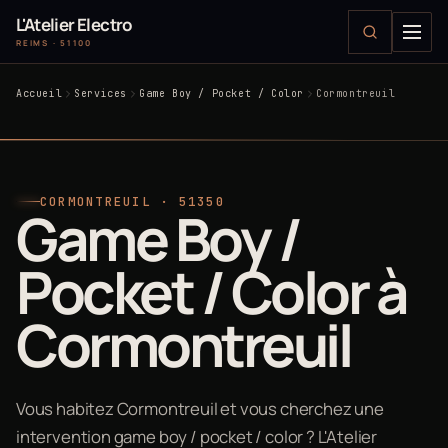
L'Atelier Electro
REIMS · 51100
Accueil
Services
Game Boy / Pocket / Color
Cormontreuil
CORMONTREUIL · 51350
Game Boy /
Pocket / Color à
Cormontreuil
Vous habitez Cormontreuil et vous cherchez une
intervention game boy / pocket / color ? L'Atelier