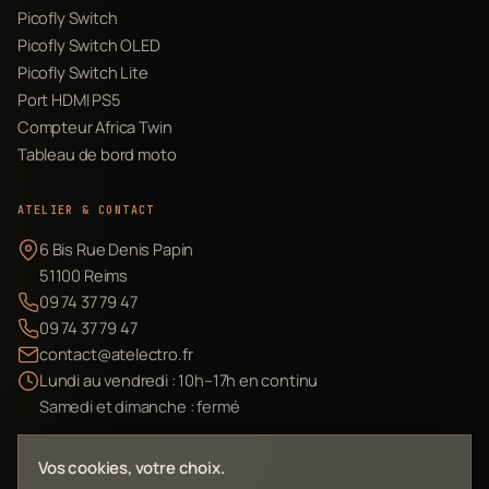
Picofly Switch
Picofly Switch OLED
Picofly Switch Lite
Port HDMI PS5
Compteur Africa Twin
Tableau de bord moto
ATELIER & CONTACT
6 Bis Rue Denis Papin
51100 Reims
09 74 37 79 47
09 74 37 79 47
contact@atelectro.fr
Lundi au vendredi : 10h–17h en continu
Samedi et dimanche : fermé
Envoyer mon matériel
Vos cookies, votre choix.