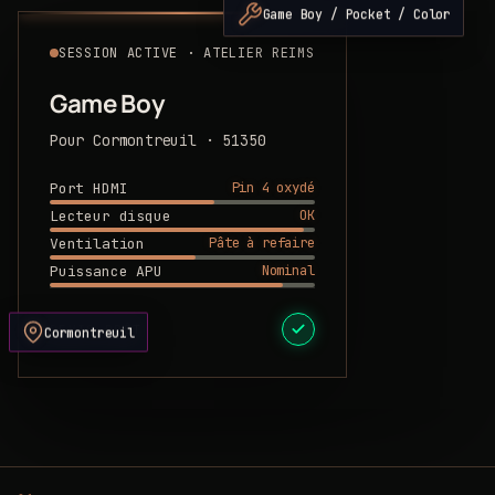
Game Boy / Pocket / Color
SESSION ACTIVE · ATELIER REIMS
Game Boy
Pour Cormontreuil · 51350
Pin 4 oxydé
Port HDMI
OK
Lecteur disque
Pâte à refaire
Ventilation
Nominal
Puissance APU
DEVIS PRÊT
Cormontreuil