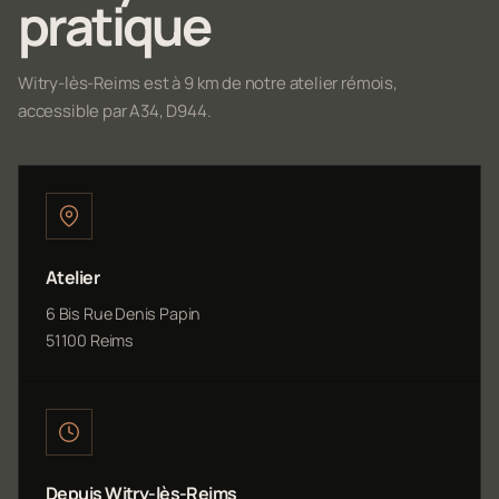
pratique
Witry-lès-Reims est à 9 km de notre atelier rémois,
accessible par A34, D944.
Atelier
6 Bis Rue Denis Papin
51100 Reims
Depuis Witry-lès-Reims