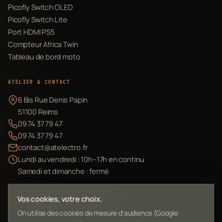
Picofly Switch OLED
Picofly Switch Lite
Port HDMI PS5
Compteur Africa Twin
Tableau de bord moto
ATELIER & CONTACT
6 Bis Rue Denis Papin
51100 Reims
09 74 37 79 47
09 74 37 79 47
contact@atelectro.fr
Lundi au vendredi : 10h–17h en continu
Samedi et dimanche : fermé
Envoyer mon matériel
Vos cookies, votre choix.
On utilise des cookies de mesure d'audience (Google