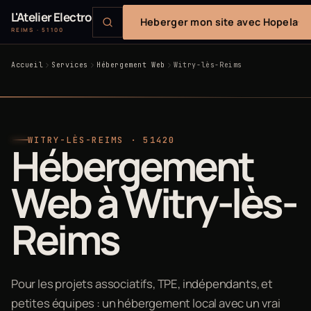
L'Atelier Electro
Heberger mon site avec Hopela
REIMS · 51100
Accueil
Services
Hébergement Web
Witry-lès-Reims
WITRY-LÈS-REIMS · 51420
Hébergement
Web à Witry-lès-
Reims
Pour les projets associatifs, TPE, indépendants, et
petites équipes : un hébergement local avec un vrai