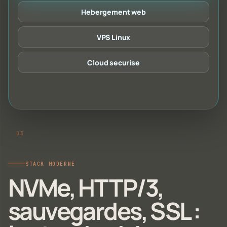
Hebergement web
VPS Linux
Cloud securise
STACK MODERNE
NVMe, HTTP/3,
sauvegardes, SSL :