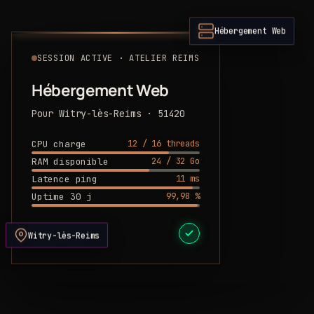
Hébergement Web
SESSION ACTIVE · ATELIER REIMS
Hébergement Web
Pour Witry-lès-Reims · 51420
12 / 16 threads
CPU charge
24 / 32 Go
RAM disponible
11 ms
Latence ping
99,98 %
Uptime 30 j
DEVIS PRÊT
Witry-lès-Reims