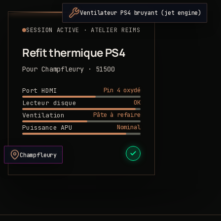
Ventilateur PS4 bruyant (jet engine)
SESSION ACTIVE · ATELIER REIMS
Refit thermique PS4
Pour Champfleury · 51500
Pin 4 oxydé
Port HDMI
OK
Lecteur disque
Pâte à refaire
Ventilation
Nominal
Puissance APU
DEVIS PRÊT
Champfleury