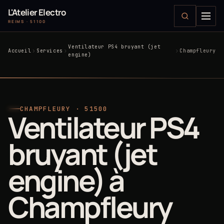
L'Atelier Electro
REIMS · 51100
Ventilateur PS4 bruyant (jet
Accueil
Services
Champfleury
engine)
CHAMPFLEURY · 51500
Ventilateur PS4
bruyant (jet
engine) à
Champfleury