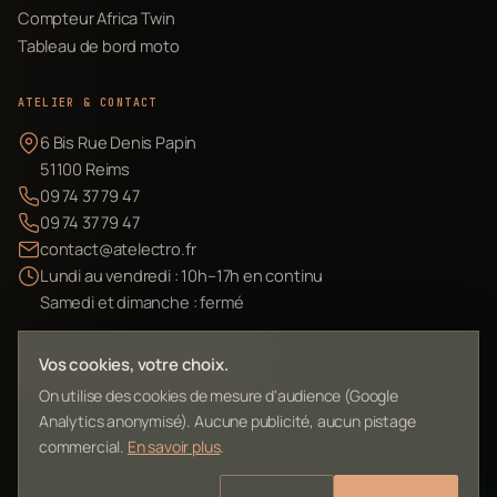
Compteur Africa Twin
Tableau de bord moto
ATELIER & CONTACT
6 Bis Rue Denis Papin
51100 Reims
09 74 37 79 47
09 74 37 79 47
contact@atelectro.fr
Lundi au vendredi : 10h–17h en continu
Samedi et dimanche : fermé
Envoyer mon matériel
Vos cookies, votre choix.
On utilise des cookies de mesure d'audience (Google
Analytics anonymisé). Aucune publicité, aucun pistage
commercial.
En savoir plus
.
©
2026
L'Atelier Electro Reims — SIRET 10261022700013