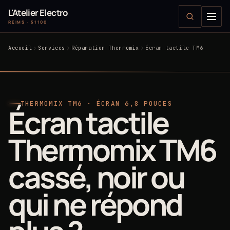
L'Atelier Electro
REIMS · 51100
Accueil
Services
Réparation Thermomix
Écran tactile TM6
THERMOMIX TM6 · ÉCRAN 6,8 POUCES
Écran tactile
Thermomix TM6
cassé, noir ou
qui ne répond