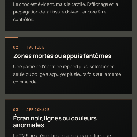
Le choc est évident, mais le tactile, l'affichage et la
propagation de la fissure doivent encore être
contrôlés.
02 · TACTILE
Zones mortes ou appuis fantômes
Une partie de l'écran ne répond plus, sélectionne
seule ou oblige à appuyer plusieurs fois sur la même
commande.
03 · AFFICHAGE
Écran noir, lignes ou couleurs
anormales
Le TM6 peut émettre un son ou réagir alors que