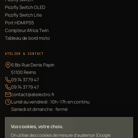
Picofly Switch OLED
Picofly Switch Lite
Port HDMI PS5
Compteur Africa Twin
Tableau de bord moto
ATELIER & CONTACT
6 Bis Rue Denis Papin
51100 Reims
09 74 37 79 47
09 74 37 79 47
contact@atelectro.fr
Lundi au vendredi : 10h–17h en continu
Samedi et dimanche : fermé
Envoyer mon matériel
Vos cookies, votre choix.
On utilise des cookies de mesure d'audience (Google