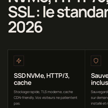
SSL : le standa
2026
SSD NVMe, HTTP/3,
Sauve
cache
inclu
Stockage rapide, TLS moderne, cache
Sauvegarde
CDN-friendly. Vos visiteurs ne patientent
sur demande
pas.
installé et