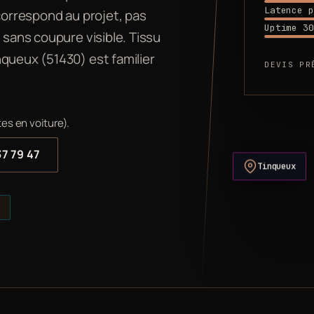
Latence p
 correspond au projet, pas
Uptime 30
 sans coupure visible. Tissu
queux (51430) est familier
DEVIS PR
es en voiture).
37 79 47
Tinqueux
s