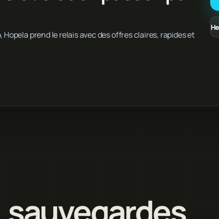
He
 Hopela prend le relais avec des offres claires, rapides et
 sauvegardes,