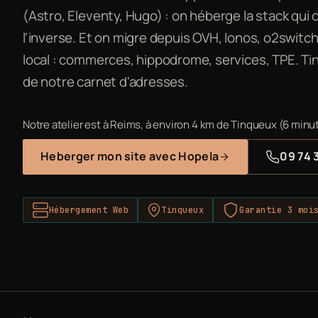
(Astro, Eleventy, Hugo) : on héberge la stack qui
l'inverse. Et on migre depuis OVH, Ionos, o2switch
local : commerces, hippodrome, services, TPE. Tin
de notre carnet d'adresses.
Notre atelier est à Reims, à environ 4 km de Tinqueux (6 minut
Heberger mon site avec Hopela
09 74 
Hébergement Web
Tinqueux
Garantie 3 moi