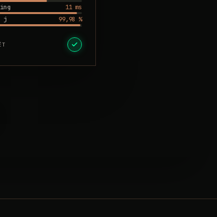
11 ms
ing
99,98 %
 j
ÊT