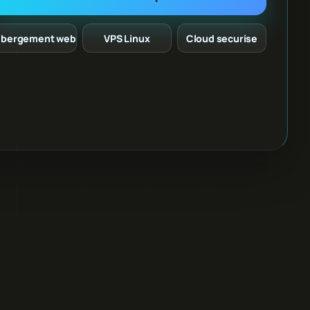
bergement web
VPS Linux
Cloud securise