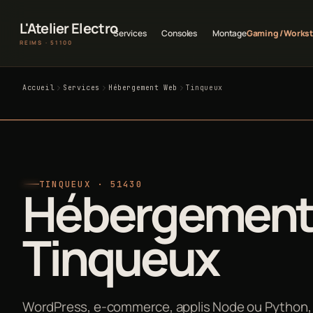
L'Atelier Electro
Services
Consoles
Montage
Gaming / Workst
REIMS · 51100
Accueil
Services
Hébergement Web
Tinqueux
TINQUEUX · 51430
Hébergement
Tinqueux
WordPress, e-commerce, applis Node ou Python,