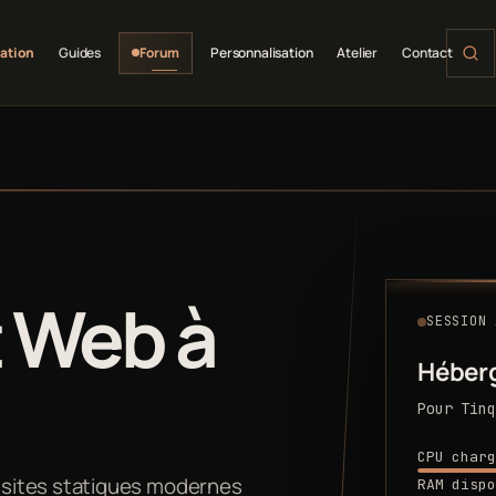
ation
Guides
Forum
Personnalisation
Atelier
Contact
 Web à
SESSION 
Héber
Pour Tinq
CPU charg
 sites statiques modernes
RAM dispo