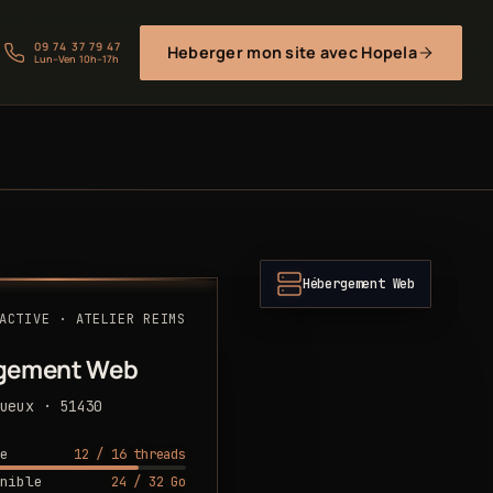
09 74 37 79 47
Heberger mon site avec Hopela
Lun–Ven 10h–17h
Hébergement Web
ACTIVE · ATELIER REIMS
gement Web
ueux · 51430
12 / 16 threads
e
24 / 32 Go
nible