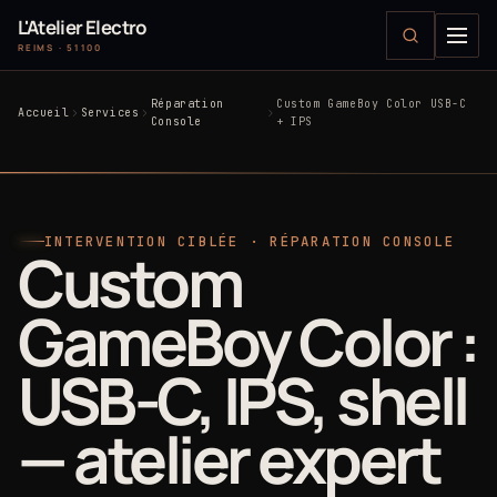
L'Atelier Electro
REIMS · 51100
Réparation
Custom GameBoy Color USB-C
Accueil
Services
Console
+ IPS
INTERVENTION CIBLÉE · RÉPARATION CONSOLE
Custom
GameBoy Color :
USB-C, IPS, shell
— atelier expert