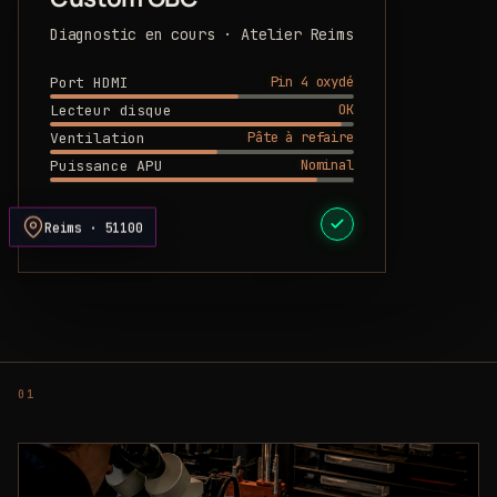
Diagnostic en cours · Atelier Reims
Pin 4 oxydé
Port HDMI
OK
Lecteur disque
Pâte à refaire
Ventilation
Nominal
Puissance APU
DEVIS PRÊT
Reims · 51100