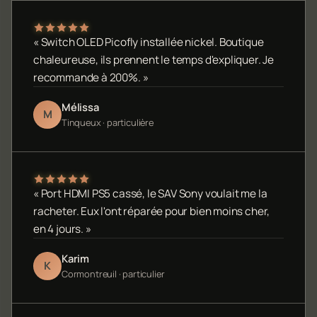
« Switch OLED Picofly installée nickel. Boutique
chaleureuse, ils prennent le temps d'expliquer. Je
recommande à 200%. »
Mélissa
M
Tinqueux · particulière
« Port HDMI PS5 cassé, le SAV Sony voulait me la
racheter. Eux l'ont réparée pour bien moins cher,
en 4 jours. »
Karim
K
Cormontreuil · particulier