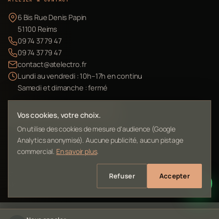
6 Bis Rue Denis Papin
51100 Reims
09 74 37 79 47
09 74 37 79 47
contact@atelectro.fr
Lundi au vendredi : 10h–17h en continu
Samedi et dimanche : fermé
Envoyer mon matériel
Vos cookies, votre choix.
On utilise des cookies de mesure d'audience (Google
Analytics anonymisé). Aucune publicité, aucun pistage
commercial.
En savoir plus
.
©
2026
L'Atelier Electro Reims — SIRET 10261022700013
Refuser
Accepter
Mentions légales
Confidentialité
Contact
Plan du site