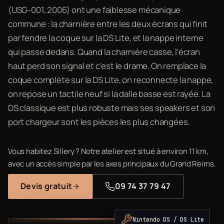
(USG-001, 2006) ont une faiblesse mécanique
commune : la charnière entre les deux écrans qui finit
par fendre la coque sur la DS Lite, et la nappe interne
qui passe dedans. Quand la charnière casse, l'écran
haut perd son signal et c'est le drame. On remplace la
coque complète sur la DS Lite, on reconnecte la nappe,
on repose un tactile neuf si la dalle basse est rayée. La
DS classique est plus robuste mais ses speakers et son
port chargeur sont les pièces les plus changées.
Vous habitez Sillery ? Notre atelier est situé à environ 11 km,
avec un accès simple par les axes principaux du Grand Reims.
Devis gratuit
09 74 37 79 47
Nintendo DS / DS Lite