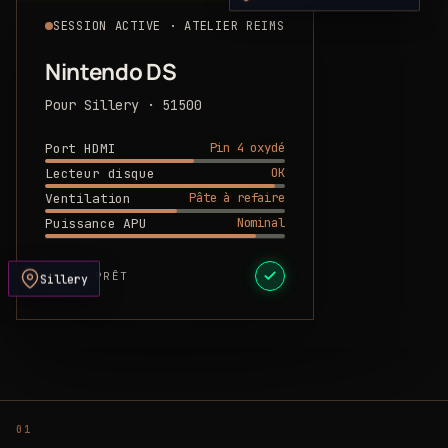
SESSION ACTIVE · ATELIER REIMS
Nintendo DS
Pour Sillery · 51500
Pin 4 oxydé
Port HDMI
OK
Lecteur disque
Pâte à refaire
Ventilation
Nominal
Puissance APU
DEVIS PRÊT
Sillery