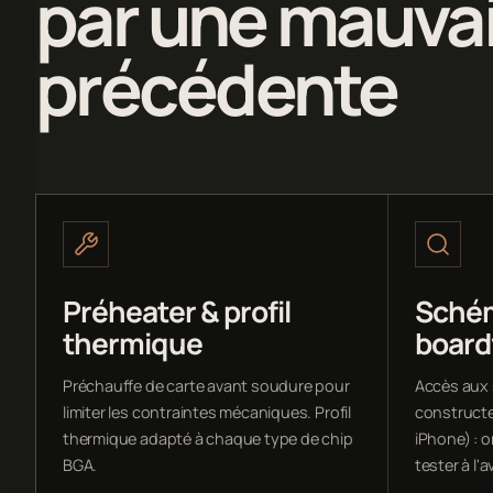
par une mauvai
précédente
Préheater & profil
Schém
thermique
board
Préchauffe de carte avant soudure pour
Accès aux
limiter les contraintes mécaniques. Profil
constructe
thermique adapté à chaque type de chip
iPhone) : o
BGA.
tester à l'