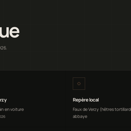
que
D26.
rzy
Repère local
min en voiture
Faux de Verzy (hêtres tortillar
abbaye
 D26