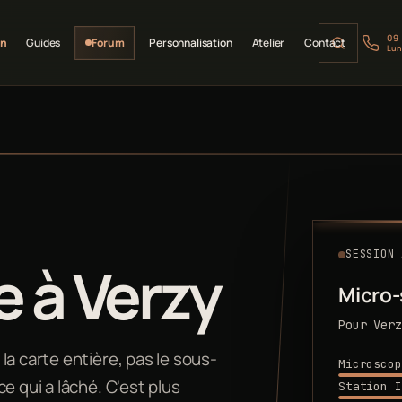
09
on
Guides
Forum
Personnalisation
Atelier
Contact
Lun
SESSION 
 à Verzy
Micro
Pour Verz
la carte entière, pas le sous-
Microscop
e qui a lâché. C'est plus
Station I