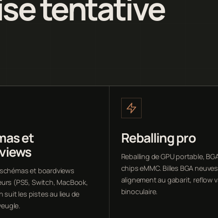
se tentative
as et
Reballing pro
views
Reballing de GPU portable, BG
chips eMMC. Billes BGA neuves
 schémas et boardviews
alignement au gabarit, reflow v
urs (PS5, Switch, MacBook,
binoculaire.
n suit les pistes au lieu de
aveugle.