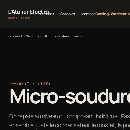
L'Atelier Electro
Services
Consoles
Montage
Gaming / Workstati
REIMS · 51100
Accueil
Services
Micro-soudure
Verzy
VERZY · 51380
Micro-soudure
On répare au niveau du composant individuel. Pas 
ensemble, juste le condensateur, le mosfet, la puc