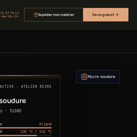
 74 37 79 47
Expédier mon matériel
Devis gratuit
–Ven 10h–17h
Micro-soudure
ACTIVE · ATELIER REIMS
-soudure
y · 51380
Aligné
e
220 °C / 245 °C
R