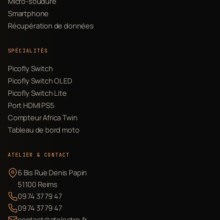
Micro-soudure
Smartphone
Récupération de données
SPÉCIALITÉS
Picofly Switch
Picofly Switch OLED
Picofly Switch Lite
Port HDMI PS5
Compteur Africa Twin
Tableau de bord moto
ATELIER & CONTACT
6 Bis Rue Denis Papin
51100 Reims
09 74 37 79 47
09 74 37 79 47
contact@atelectro.fr