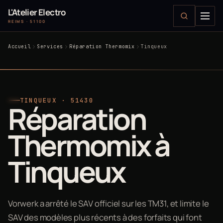
L'Atelier Electro
REIMS · 51100
Accueil
Services
Réparation Thermomix
Tinqueux
TINQUEUX · 51430
Réparation
Thermomix à
Tinqueux
Vorwerk a arrêté le SAV officiel sur les TM31, et limite le
SAV des modèles plus récents à des forfaits qui font