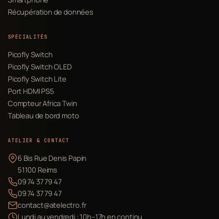
Récupération de données
SPÉCIALITÉS
Picofly Switch
Picofly Switch OLED
Picofly Switch Lite
Port HDMI PS5
Compteur Africa Twin
Tableau de bord moto
ATELIER & CONTACT
6 Bis Rue Denis Papin
51100 Reims
09 74 37 79 47
09 74 37 79 47
contact@atelectro.fr
Lundi au vendredi : 10h–17h en continu