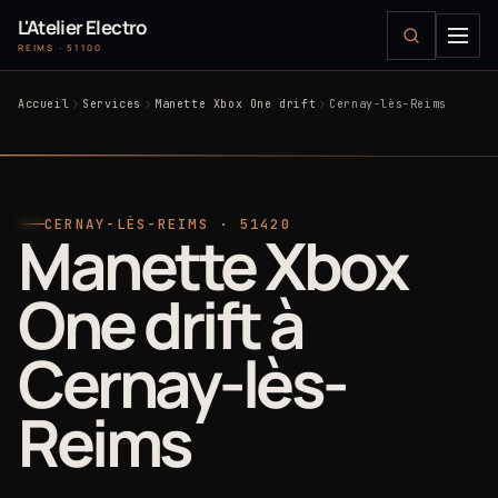
L'Atelier Electro
REIMS · 51100
Accueil
Services
Manette Xbox One drift
Cernay-lès-Reims
CERNAY-LÈS-REIMS · 51420
Manette Xbox
One drift à
Cernay-lès-
Reims