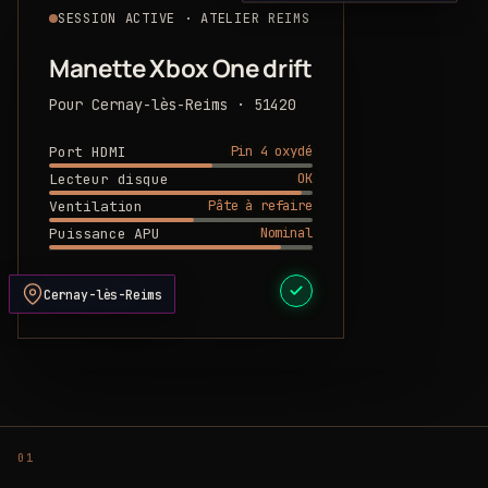
SESSION ACTIVE · ATELIER REIMS
Manette Xbox One drift
Pour Cernay-lès-Reims · 51420
Pin 4 oxydé
Port HDMI
OK
Lecteur disque
Pâte à refaire
Ventilation
Nominal
Puissance APU
DEVIS PRÊT
Cernay-lès-Reims