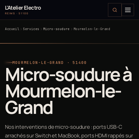
L'Atelier Electro
REIMS · 51100
Accueil
Services
Micro-soudure
Mourmelon-le-Grand
MOURMELON-LE-GRAND · 51400
Micro-soudure à
Mourmelon-le-
Grand
Nos interventions de micro-soudure : ports USB-C
arrachés sur Switch et MacBook, ports HDMI rappés sur