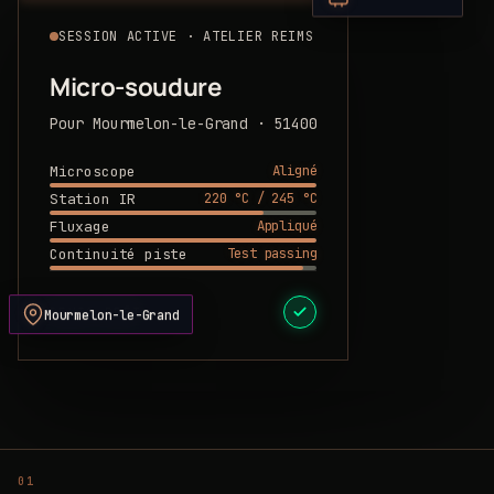
SESSION ACTIVE · ATELIER REIMS
Micro-soudure
Pour Mourmelon-le-Grand · 51400
Aligné
Microscope
220 °C / 245 °C
Station IR
Appliqué
Fluxage
Test passing
Continuité piste
DEVIS PRÊT
Mourmelon-le-Grand