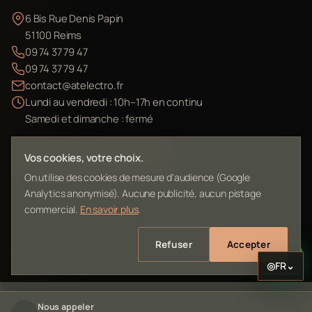
6 Bis Rue Denis Papin
51100 Reims
09 74 37 79 47
09 74 37 79 47
contact@atelectro.fr
Lundi au vendredi : 10h–17h en continu
Samedi et dimanche : fermé
Envoyer mon matériel
Vos cookies, votre choix.
On utilise des cookies de mesure d'audience (Google
Analytics anonymisé). Aucune publicité, aucun pistage
commercial.
En savoir plus
.
©
2026
L'Atelier Electro Reims — SIRET 10261022700013
Refuser
Accepter
Mentions légales
Confidentialité
Contact
Plan du site
◎
FR
⌄
Nous appeler