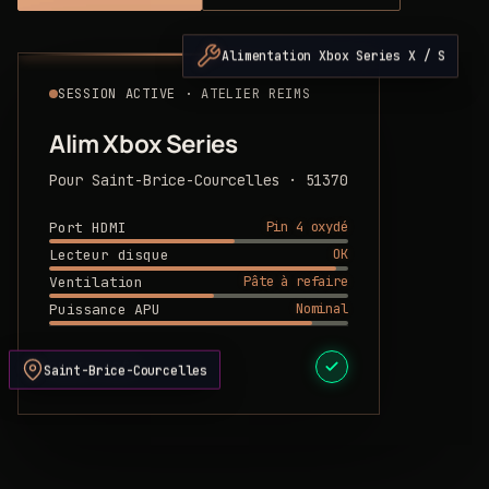
Alimentation Xbox Series X / S
SESSION ACTIVE · ATELIER REIMS
Alim Xbox Series
Pour Saint-Brice-Courcelles · 51370
Pin 4 oxydé
Port HDMI
OK
Lecteur disque
Pâte à refaire
Ventilation
Nominal
Puissance APU
DEVIS PRÊT
Saint-Brice-Courcelles