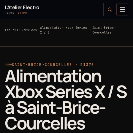
L'Atelier Electro
REIMS · 51100
Alimentation Xbox Series
Saint-Brice-
Accueil
Services
X / S
Courcelles
SAINT-BRICE-COURCELLES · 51370
Alimentation
Xbox Series X / S
à Saint-Brice-
Courcelles