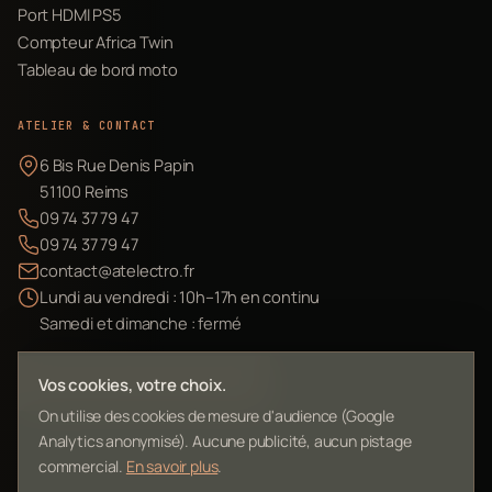
Port HDMI PS5
Compteur Africa Twin
Tableau de bord moto
ATELIER & CONTACT
6 Bis Rue Denis Papin
51100 Reims
09 74 37 79 47
09 74 37 79 47
contact@atelectro.fr
Lundi au vendredi : 10h–17h en continu
Samedi et dimanche : fermé
Envoyer mon matériel
Vos cookies, votre choix.
On utilise des cookies de mesure d'audience (Google
Analytics anonymisé). Aucune publicité, aucun pistage
commercial.
En savoir plus
.