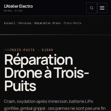
L'Atelier Electro
REIMS · 51100
Accueil
Services
Réparation Drone
Trois-Puits
TROIS-PUITS · 51500
Réparation
Drone à Trois-
Puits
Crash, oxydation après immersion, batterie LiPo
gonflée, gimbal grippé : ces pannes ne sont pas une fin