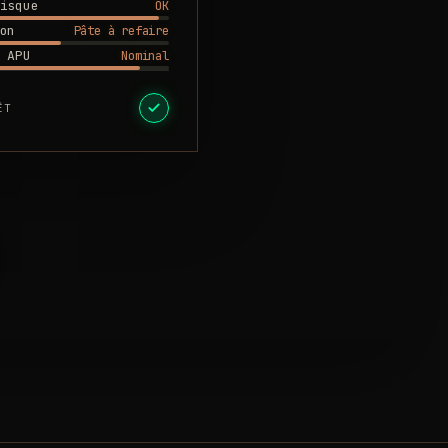
OK
isque
Pâte à refaire
on
Nominal
 APU
ÊT