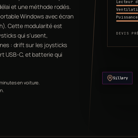
Lecteur d
délai et une méthode rodés.
Ventilati
portable Windows avec écran
Puissance
h). Cette modularité est
DEVIS PR
sticks qui s'usent,
s : drift sur les joysticks
t USB-C, et batterie qui
Sillery
 minutes en voiture.
n.