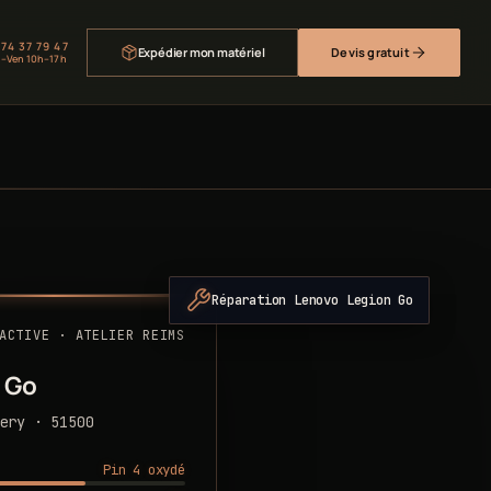
 74 37 79 47
Expédier mon matériel
Devis gratuit
–Ven 10h–17h
Réparation Lenovo Legion Go
ACTIVE · ATELIER REIMS
 Go
ery · 51500
Pin 4 oxydé