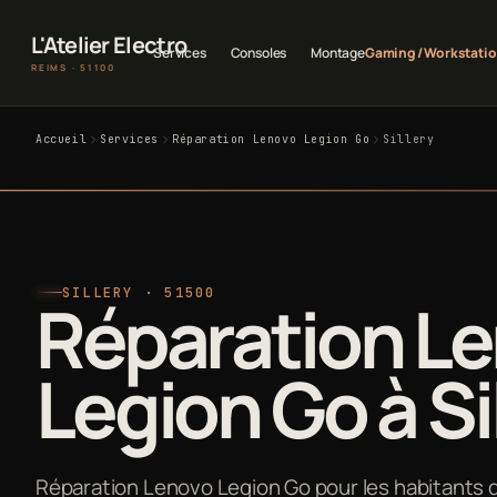
L'Atelier Electro
Services
Consoles
Montage
Gaming / Workstati
REIMS · 51100
Accueil
Services
Réparation Lenovo Legion Go
Sillery
SILLERY · 51500
Réparation L
Legion Go à Si
Réparation Lenovo Legion Go pour les habitants de 