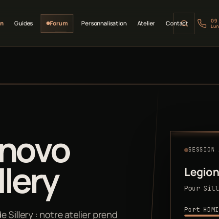
09
on
Guides
Forum
Personnalisation
Atelier
Contact
Lun
enovo
SESSION 
llery
Legion
Pour Sill
Port HDMI
Sillery : notre atelier prend