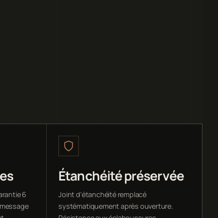
ées
Étanchéité préservée
arantie 6
Joint d'étanchéité remplacé
u message
systématiquement après ouverture.
st
Résistance aux éclaboussures