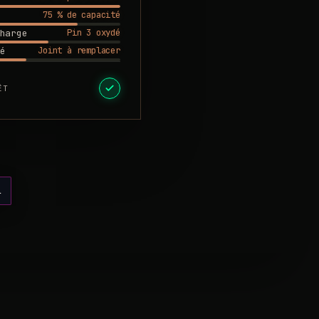
75 % de capacité
Pin 3 oxydé
harge
Joint à remplacer
é
ÊT
l