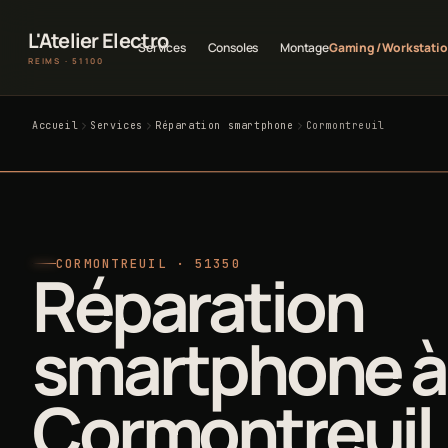
L'Atelier Electro
Services
Consoles
Montage
Gaming / Workstati
REIMS · 51100
Accueil
Services
Réparation smartphone
Cormontreuil
CORMONTREUIL · 51350
Réparation
smartphone à
Cormontreuil