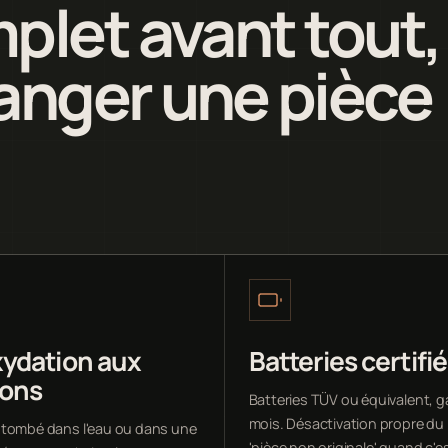
plet avant tout,
anger une pièce
ydation aux
Batteries certifi
sons
Batteries TÜV ou équivalent, g
mois. Désactivation propre d
tombé dans l'eau ou dans une
'pièce non originale' quand c'e