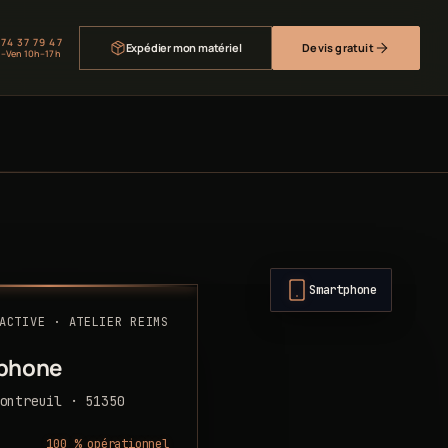
 74 37 79 47
Expédier mon matériel
Devis gratuit
–Ven 10h–17h
Smartphone
ACTIVE · ATELIER REIMS
phone
ontreuil · 51350
100 % opérationnel