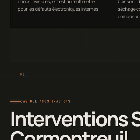
chocs invisibles, et test au multimètre
boisson : 
pour les défauts électroniques internes.
séchage co
composan
CAS QUE NOUS TRAITONS
Interventions 
Cormontreuil