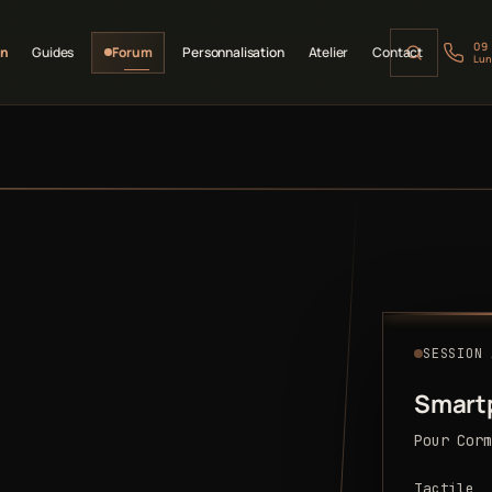
09
on
Guides
Forum
Personnalisation
Atelier
Contact
Lun
SESSION 
Smart
Pour Corm
Tactile