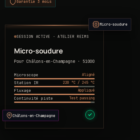
Garantie 3 mois
Micro-soudure
SESSION ACTIVE · ATELIER REIMS
Micro-soudure
Pour Châlons-en-Champagne · 51000
Aligné
Microscope
220 °C / 245 °C
Station IR
Appliqué
Fluxage
Test passing
Continuité piste
DEVIS PRÊT
Châlons-en-Champagne