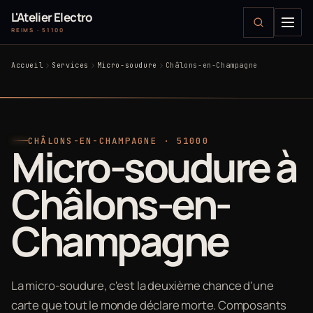
L'Atelier Electro
REIMS · 51100
Accueil
Services
Micro-soudure
Châlons-en-Champagne
CHÂLONS-EN-CHAMPAGNE · 51000
Micro-soudure à
Châlons-en-
Champagne
La micro-soudure, c'est la deuxième chance d'une
carte que tout le monde déclare morte. Composants