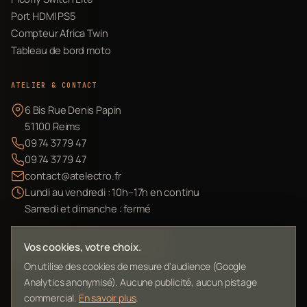
Port HDMI PS5
Compteur Africa Twin
Tableau de bord moto
ATELIER & CONTACT
6 Bis Rue Denis Papin
51100 Reims
09 74 37 79 47
09 74 37 79 47
contact@atelectro.fr
Lundi au vendredi : 10h–17h en continu
Samedi et dimanche : fermé
Envoyer mon matériel
Vos cookies, votre choix.
On utilise des cookies de mesure d'audience (Google
Analytics anonymisé). Aucune publicité, aucun pistage
commercial.
En savoir plus
.