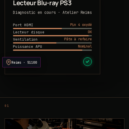
Lecteur Blu-ray PS3
Diagnostic en cours · Atelier Reims
Pin 4 oxydé
Port HDMI
OK
Lecteur disque
Pâte à refaire
Ventilation
Nominal
Puissance APU
DEVIS PRÊT
Reims · 51100