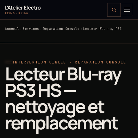
L'Atelier Electro
REIMS · 51100
Accueil
Services
Réparation Console
Lecteur Blu-ray PS3
INTERVENTION CIBLÉE · RÉPARATION CONSOLE
Lecteur Blu-ray
PS3 HS —
nettoyage et
remplacement