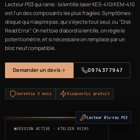
Lecteur PS3 qui rame : la lentille laser KES-410/KEM-410
est l'un des composants les plus fragiles. Symptômes :
disque qui n'aspire pas, qui s'éjecte tout seul, ou "Disk
Read Error". On nettoie d'abord la lentille, on règle le
potentiomètre, et si nécessaire on remplace par un
bloc neuf compatible.
Demander un devis
09 74 37 79 47
Garantie 3 mois
Diagnostic gratuit
Lecteur Blu-ray PS3
SESSION ACTIVE · ATELIER REIMS