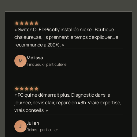
« Switch OLED Picofly installée nickel. Boutique
chaleureuse, ils prennent le temps d'expliquer. Je
recommande à 200%. »
Mélissa
M
Tinqueux · particulière
« PC qui ne démarrait plus. Diagnostic dans la
journée, devis clair, réparé en 48h. Vraie expertise,
vrais conseils. »
Julien
J
Reims · particulier