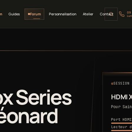
09
on
Guides
Forum
Personnalisation
Atelier
Contact
Lun
SESSION 
x Series
HDMI X
Léonard
Pour Sain
Port HDMI
Lecteur d