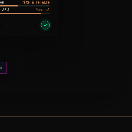
Pâte à refaire
on
Nominal
 APU
ÊT
rd