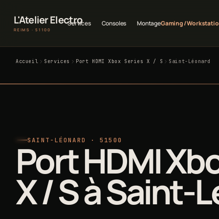
L'Atelier Electro
Services
Consoles
Montage
Gaming / Workstati
REIMS · 51100
Accueil
Services
Port HDMI Xbox Series X / S
Saint-Léonard
SAINT-LÉONARD · 51500
Port HDMI Xbo
X / S à Saint-