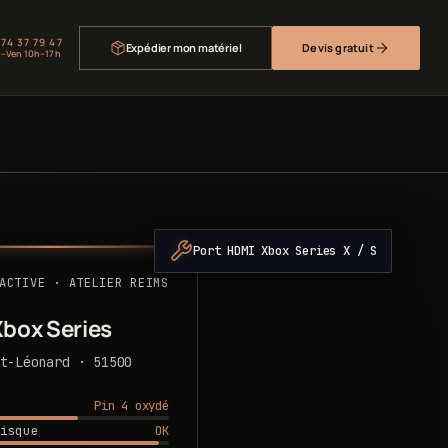
 74 37 79 47
Expédier mon matériel
Devis gratuit
–Ven 10h–17h
Port HDMI Xbox Series X / S
ACTIVE · ATELIER REIMS
box Series
t-Léonard · 51500
Pin 4 oxydé
OK
isque