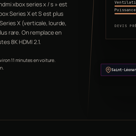
Ventilati
hdmi xbox series x / s » est
Puissance
box Series X et S est plus
eries X (verticale, lourde,
DEVIS PR
 plus rare. On remplace en
stes 8K HDMI 2.1.
viron 11 minutes en voiture.
n.
Saint-Léona