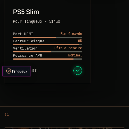
PS5 Slim
Pour Tinqueux · 51430
Pin 4 oxydé
Port HDMI
OK
Lecteur disque
Pâte à refaire
Ventilation
Nominal
Puissance APU
DEVIS PRÊT
Tinqueux