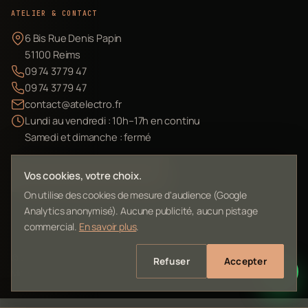
ATELIER & CONTACT
6 Bis Rue Denis Papin
51100 Reims
09 74 37 79 47
09 74 37 79 47
contact@atelectro.fr
Lundi au vendredi : 10h–17h en continu
Samedi et dimanche : fermé
Envoyer mon matériel
Vos cookies, votre choix.
On utilise des cookies de mesure d'audience (Google
Analytics anonymisé). Aucune publicité, aucun pistage
commercial.
En savoir plus
.
©
2026
L'Atelier Electro Reims — SIRET 10261022700013
Refuser
Accepter
Mentions légales
Confidentialité
Contact
Plan du site