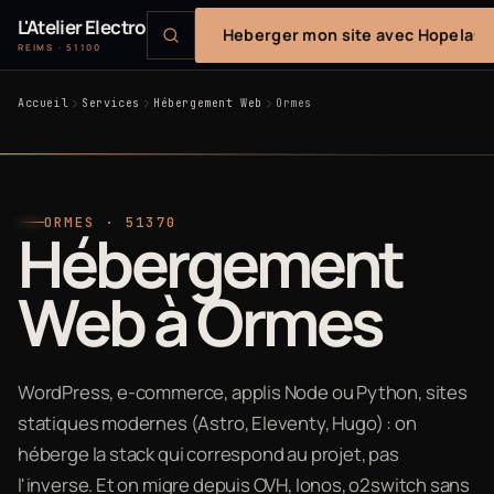
L'Atelier Electro
Heberger mon site avec Hopela
REIMS · 51100
Accueil
Services
Hébergement Web
Ormes
ORMES · 51370
Hébergement
Web à Ormes
WordPress, e-commerce, applis Node ou Python, sites
statiques modernes (Astro, Eleventy, Hugo) : on
héberge la stack qui correspond au projet, pas
l'inverse. Et on migre depuis OVH, Ionos, o2switch sans