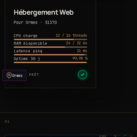
Hébergement Web
Pour Ormes · 51370
12 / 16 threads
CPU charge
24 / 32 Go
RAM disponible
11 ms
Latence ping
99,98 %
Uptime 30 j
DEVIS PRÊT
Ormes