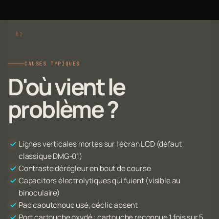
CAUSES TYPIQUES
D'où vient le
problème ?
Lignes verticales mortes sur l'écran LCD (défaut
classique DMG-01)
Contraste dérégleur en bout de course
Capacitors électrolytiques qui fuient (visible au
binoculaire)
Pad caoutchouc usé, déclic absent
Port cartouche oxydé : cartouche reconnue 1 fois sur 5