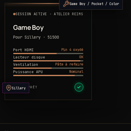
Game Boy / Pocket / Color
SESSION ACTIVE · ATELIER REIMS
Game Boy
Pour Sillery · 51500
Pin 4 oxydé
Port HDMI
OK
Lecteur disque
Pâte à refaire
Ventilation
Nominal
Puissance APU
DEVIS PRÊT
Sillery