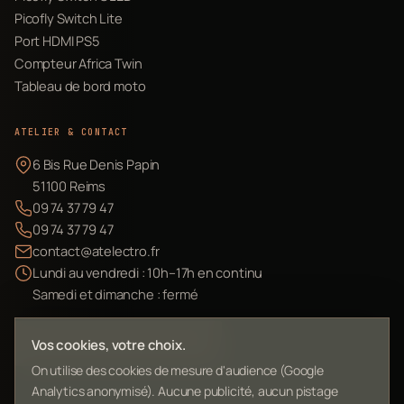
Picofly Switch Lite
Port HDMI PS5
Compteur Africa Twin
Tableau de bord moto
ATELIER & CONTACT
6 Bis Rue Denis Papin
51100 Reims
09 74 37 79 47
09 74 37 79 47
contact@atelectro.fr
Lundi au vendredi : 10h–17h en continu
Samedi et dimanche : fermé
Envoyer mon matériel
Vos cookies, votre choix.
On utilise des cookies de mesure d'audience (Google
Analytics anonymisé). Aucune publicité, aucun pistage