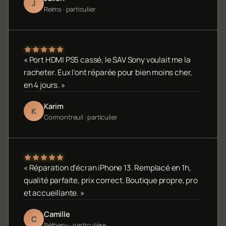
J
Reims · particulier
« Port HDMI PS5 cassé, le SAV Sony voulait me la
racheter. Eux l'ont réparée pour bien moins cher,
en 4 jours. »
Karim
K
Cormontreuil · particulier
« Réparation d'écran iPhone 13. Remplacé en 1h,
qualité parfaite, prix correct. Boutique propre, pro
et accueillante. »
Camille
C
Bétheny · particulière