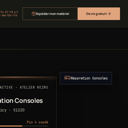
 74 37 79 47
Expédier mon matériel
Devis gratuit
–Ven 10h–17h
Réparation Consoles
ACTIVE · ATELIER REIMS
tion Consoles
icy · 51220
Pin 4 oxydé