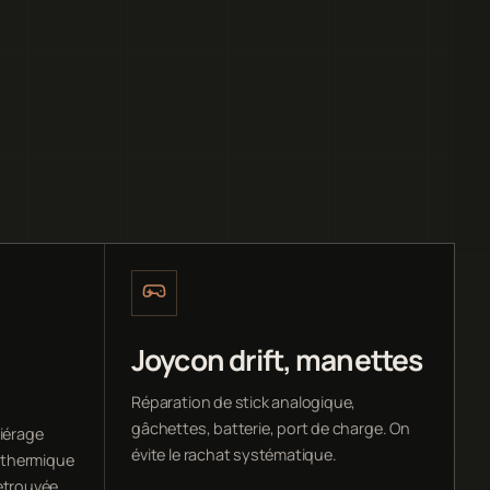
Joycon drift, manettes
Réparation de stick analogique,
gâchettes, batterie, port de charge. On
iérage
évite le rachat systématique.
 thermique
etrouvée.