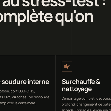
omplète qu'on
-soudure interne
Surchauffe &
nettoyage
cassé, port USB-C HS,
s CMS arrachés : on ressoude
Démontage complet, dépouss
remplacer la carte mère.
profond, changement de pâte
et pads. Console silencieuse r