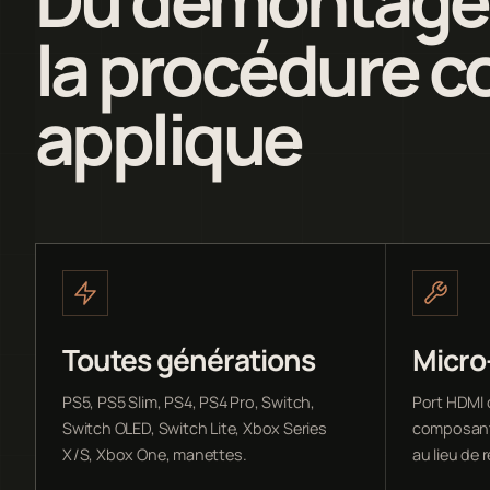
la procédure c
applique
Toutes générations
Micro
PS5, PS5 Slim, PS4, PS4 Pro, Switch,
Port HDMI 
Switch OLED, Switch Lite, Xbox Series
composant
X/S, Xbox One, manettes.
au lieu de 