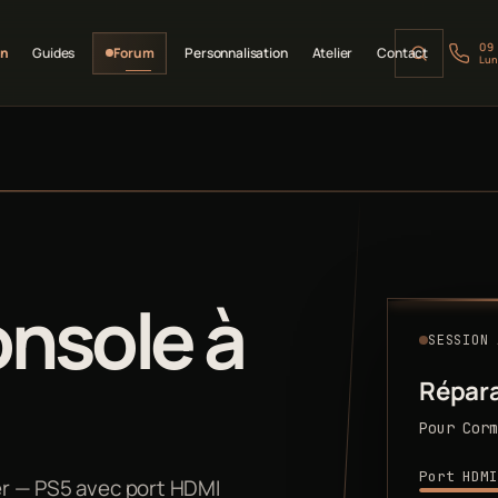
09
on
Guides
Forum
Personnalisation
Atelier
Contact
Lun
nsole à
SESSION 
Répara
Pour Corm
Port HDMI
ier — PS5 avec port HDMI