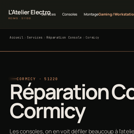
L'Atelier Electro
Services
Consoles
Montage
Gaming / Workstati
REIMS · 51100
Accueil
Services
Réparation Console
Cormicy
CORMICY · 51220
Réparation Co
Cormicy
Les consoles, on en voit défiler beaucoup à l'atel