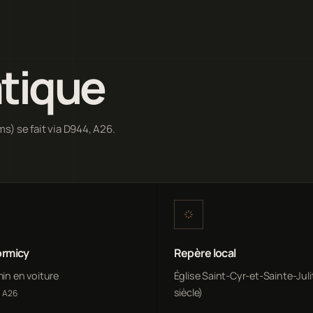
atique
ms) se fait via D944, A26.
ormicy
Repère local
min en voiture
Église Saint-Cyr-et-Sainte-Juli
siècle)
, A26