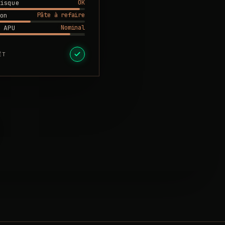
OK
isque
Pâte à refaire
on
Nominal
 APU
ÊT