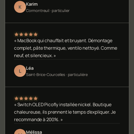
Karim
K
Cormontreuil · particulier
« MacBook qui chauffait et bruyant. Démontage
complet, pâte thermique, ventilo nettoyé. Comme
neuf, et silencieux. »
Léa
L
Saint-Brice-Courcelles · particulière
« Switch OLED Picofly installée nickel. Boutique
chaleureuse, ils prennent le temps d'expliquer. Je
recommande à 200%. »
Mélissa