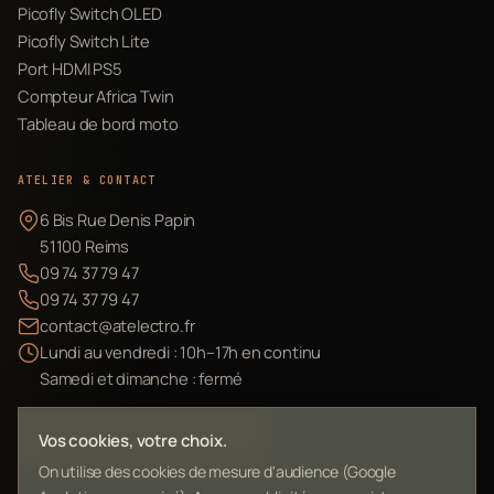
Picofly Switch OLED
Picofly Switch Lite
Port HDMI PS5
Compteur Africa Twin
Tableau de bord moto
ATELIER & CONTACT
6 Bis Rue Denis Papin
51100 Reims
09 74 37 79 47
09 74 37 79 47
contact@atelectro.fr
Lundi au vendredi : 10h–17h en continu
Samedi et dimanche : fermé
Envoyer mon matériel
Vos cookies, votre choix.
On utilise des cookies de mesure d'audience (Google