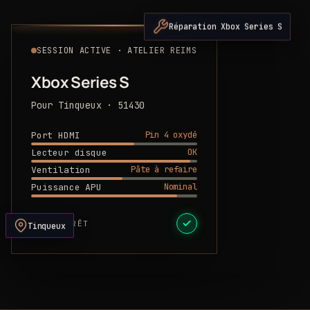
Réparation Xbox Series S
SESSION ACTIVE · ATELIER REIMS
Xbox Series S
Pour Tinqueux · 51430
Pin 4 oxydé
Port HDMI
OK
Lecteur disque
Pâte à refaire
Ventilation
Nominal
Puissance APU
DEVIS PRÊT
Tinqueux