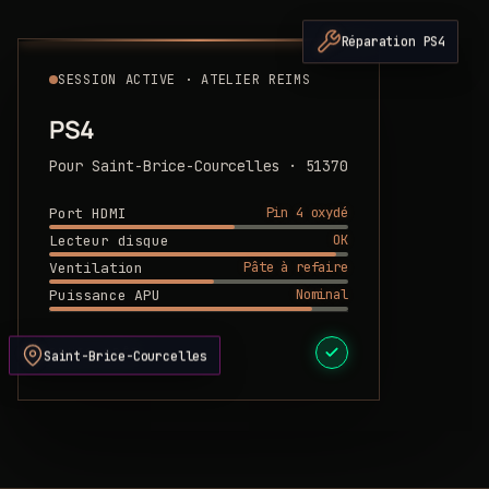
Réparation PS4
SESSION ACTIVE · ATELIER REIMS
PS4
Pour Saint-Brice-Courcelles · 51370
Pin 4 oxydé
Port HDMI
OK
Lecteur disque
Pâte à refaire
Ventilation
Nominal
Puissance APU
DEVIS PRÊT
Saint-Brice-Courcelles