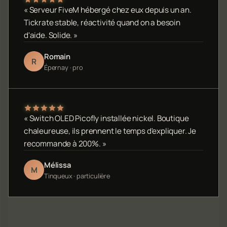
« Serveur FiveM hébergé chez eux depuis un an.
Tickrate stable, réactivité quand on a besoin
d'aide. Solide. »
Romain
R
Épernay · pro
« Switch OLED Picofly installée nickel. Boutique
chaleureuse, ils prennent le temps d'expliquer. Je
recommande à 200%. »
Mélissa
M
Tinqueux · particulière