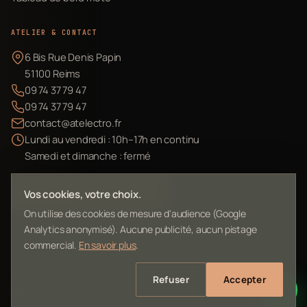
ATELIER & CONTACT
6 Bis Rue Denis Papin
51100 Reims
09 74 37 79 47
09 74 37 79 47
contact@atelectro.fr
Lundi au vendredi : 10h–17h en continu
Samedi et dimanche : fermé
Envoyer mon matériel
Vos cookies, votre choix.
On utilise des cookies de mesure d'audience (Google
Analytics anonymisé). Aucune publicité, aucun pistage
commercial.
En savoir plus
.
©
2026
L'Atelier Electro Reims — SIRET 10261022700013
Refuser
Accepter
Mentions légales
Confidentialité
Contact
Plan du site