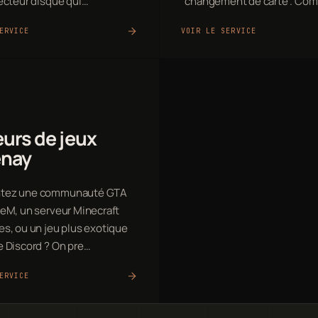
lecteur disque qui…
"changement de carte". Co
ERVICE
VOIR LE SERVICE
urs de jeux
enay
tez une communauté GTA
veM, un serveur Minecraft
es, ou un jeu plus exotique
e Discord ? On pre…
ERVICE