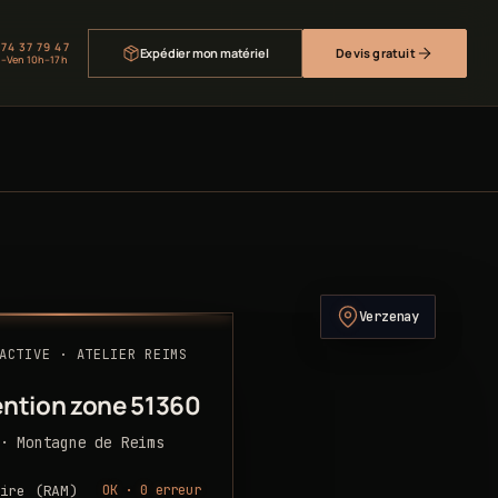
 74 37 79 47
Expédier mon matériel
Devis gratuit
–Ven 10h–17h
Verzenay
ACTIVE · ATELIER REIMS
ention zone 51360
· Montagne de Reims
OK · 0 erreur
ire (RAM)