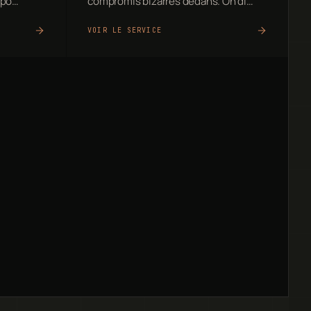
mpo…
compromis bizarres dedans. On di…
VOIR LE SERVICE