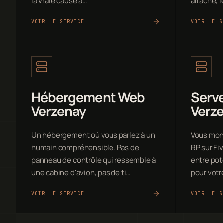
la vraie cause a…
arraché, 
VOIR LE SERVICE
VOIR LE S
Hébergement Web
Serve
Verzenay
Verz
Un hébergement où vous parlez à un
Vous mon
humain compréhensible. Pas de
RP sur Fi
panneau de contrôle qui ressemble à
entre pot
une cabine d'avion, pas de ti…
pour votr
VOIR LE SERVICE
VOIR LE S