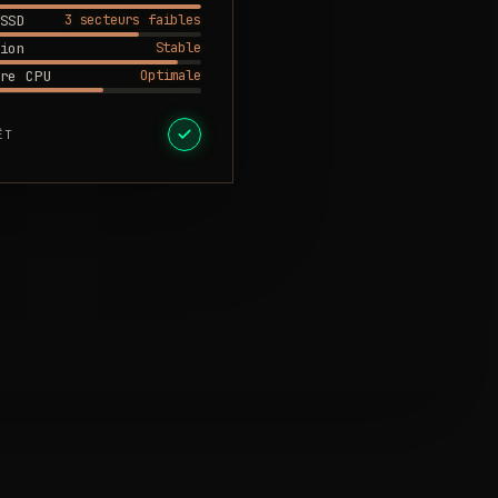
3 secteurs faibles
SSD
Stable
ion
Optimale
re CPU
ÊT