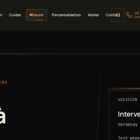
09
on
Guides
Forum
Personnalisation
Atelier
Contact
Lun
CRU
SESSION 
à
Interv
Verzenay 
Test mémo