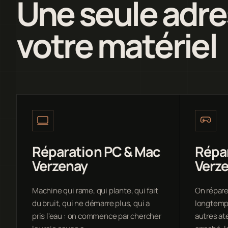
Une seule adre
votre matériel
Réparation PC & Mac
Répa
Verzenay
Verz
Machine qui rame, qui plante, qui fait
On répare
du bruit, qui ne démarre plus, qui a
longtemps
pris l'eau : on commence par chercher
autres at