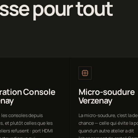
sse pour tout
ration Console
Micro-soudure
enay
Verzenay
 les consoles depuis
La micro-soudure, c'est la 
, et plutôt celles que les
chance — celle qui évite la p
eliers refusent : port HDMI
quand un autre atelier a dit