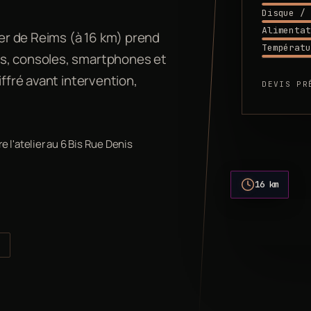
Disque / 
Alimentat
ier de Reims (à 16 km) prend
Températu
es, consoles, smartphones et
iffré avant intervention,
DEVIS PR
l'atelier au 6 Bis Rue Denis
16 km
s