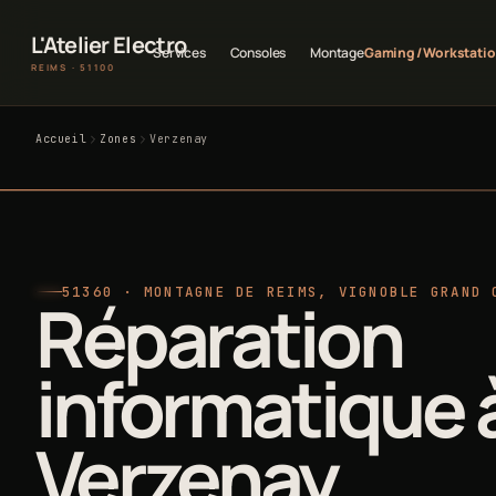
L'Atelier Electro
Services
Consoles
Montage
Gaming / Workstati
REIMS · 51100
Accueil
Zones
Verzenay
51360 · MONTAGNE DE REIMS, VIGNOBLE GRAND 
Réparation
informatique 
Verzenay