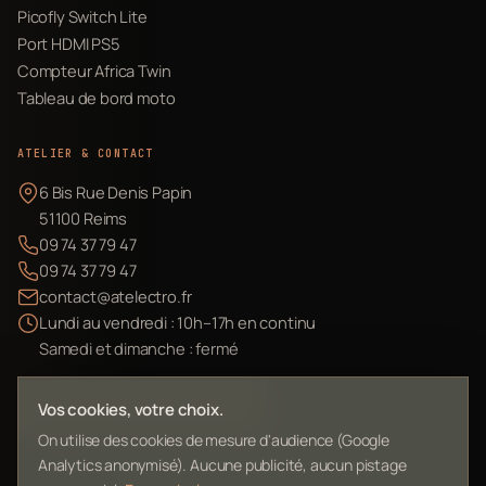
Picofly Switch Lite
Port HDMI PS5
Compteur Africa Twin
Tableau de bord moto
ATELIER & CONTACT
6 Bis Rue Denis Papin
51100 Reims
09 74 37 79 47
09 74 37 79 47
contact@atelectro.fr
Lundi au vendredi : 10h–17h en continu
Samedi et dimanche : fermé
Envoyer mon matériel
Vos cookies, votre choix.
On utilise des cookies de mesure d'audience (Google
Analytics anonymisé). Aucune publicité, aucun pistage