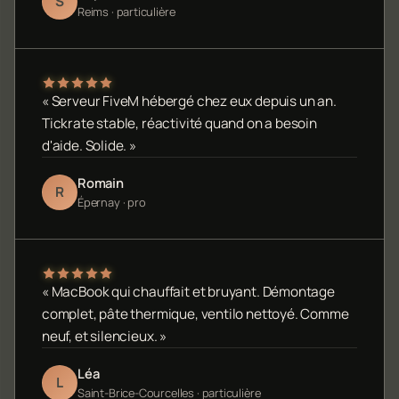
S
Reims · particulière
« Serveur FiveM hébergé chez eux depuis un an.
Tickrate stable, réactivité quand on a besoin
d'aide. Solide. »
Romain
R
Épernay · pro
« MacBook qui chauffait et bruyant. Démontage
complet, pâte thermique, ventilo nettoyé. Comme
neuf, et silencieux. »
Léa
L
Saint-Brice-Courcelles · particulière