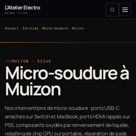
L'Atelier Electro
REIMS · 51100
Accueil
Services
Micro-soudure
Muizon
MUIZON · 51140
Micro-soudure à
Muizon
Nos interventions de micro-soudure : ports USB-C
arrachés sur Switch et MacBook, ports HDMI rappés sur
PS5, composants oxydés par renversement de liquide,
reballing de chip GPU sur portable, réparation de pads