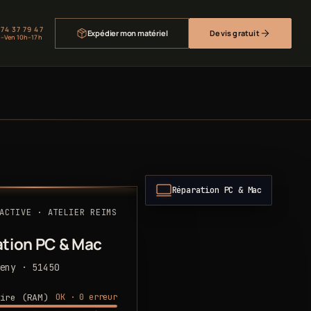
 74 37 79 47
Expédier mon matériel
Devis gratuit
–Ven 10h–17h
Réparation PC & Mac
ACTIVE · ATELIER REIMS
tion PC & Mac
eny · 51450
OK · 0 erreur
ire (RAM)