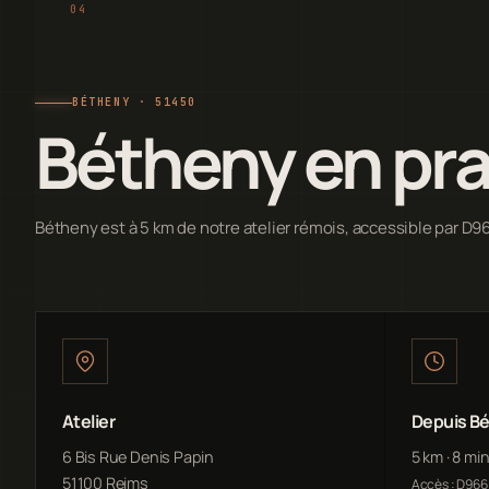
BÉTHENY · 51450
Bétheny en pr
Bétheny est à 5 km de notre atelier rémois, accessible par D96
Atelier
Depuis B
6 Bis Rue Denis Papin
5 km · 8 mi
51100 Reims
Accès : D966 