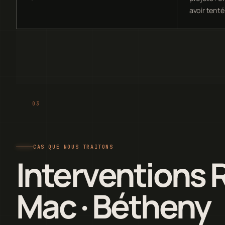
avoir tenté
CAS QUE NOUS TRAITONS
Interventions 
Mac · Bétheny