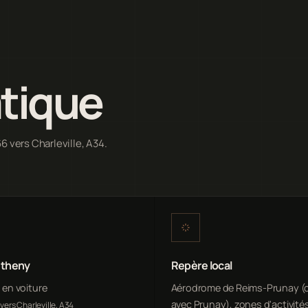
atique
6 vers Charleville, A34.
étheny
Repère local
n en voiture
Aérodrome de Reims-Prunay 
avec Prunay), zones d'activité
vers Charleville, A34