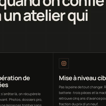
 un atelier qui
ération de
Mise à niveau cib
ées
Pas la peine de tout changer. 
batterie : trois pièces et la ma
 s'arrêter là, on récupère le
retrouve cinq ans d'avance po
ant. Photos, dossiers pro,
fraction du prix d'un neuf.
on ne laisse pas tomber sans