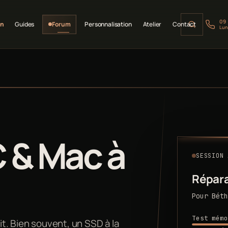
09
on
Guides
Forum
Personnalisation
Atelier
Contact
Lun
 & Mac à
SESSION 
Répara
Pour Béth
Test mémo
oit. Bien souvent, un SSD à la