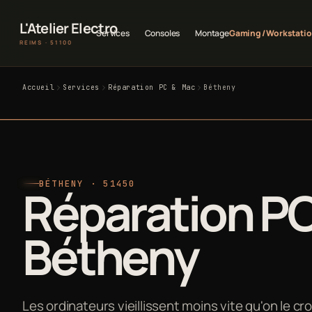
L'Atelier Electro
Services
Consoles
Montage
Gaming / Workstati
REIMS · 51100
Accueil
Services
Réparation PC & Mac
Bétheny
BÉTHENY · 51450
Réparation PC
Bétheny
Les ordinateurs vieillissent moins vite qu'on le cr