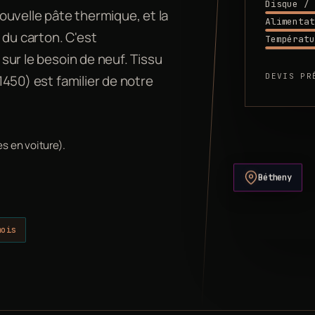
Disque / 
ouvelle pâte thermique, et la
Alimentat
e du carton. C'est
Températu
 sur le besoin de neuf. Tissu
DEVIS PR
51450) est familier de notre
s en voiture).
Bétheny
mois