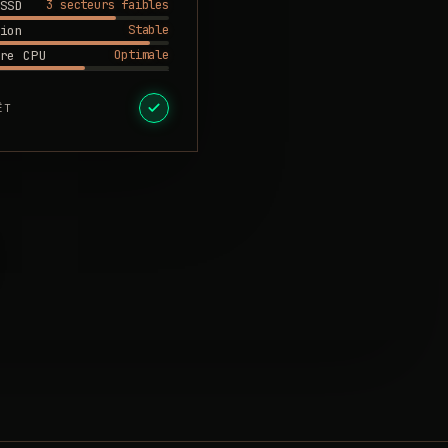
3 secteurs faibles
SSD
Stable
ion
Optimale
re CPU
ÊT