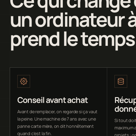
un ordinateur à
prend le temps
Conseil avant achat
Récup
donn
Avant de remplacer, on regarde si ça vaut
la peine. Une machine de 7 ans avec une
Si tout doit
panne carte mère, on dit honnêtement
maximum av
quand c'est la fin.
projets : 