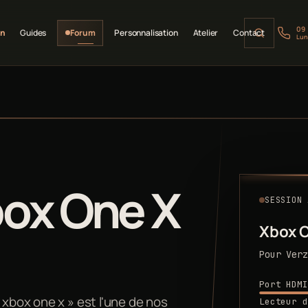
09
on
Guides
Forum
Personnalisation
Atelier
Contact
Lun
box One X
SESSION 
Xbox 
Pour Verz
Port HDMI
 xbox one x » est l'une de nos
Lecteur d