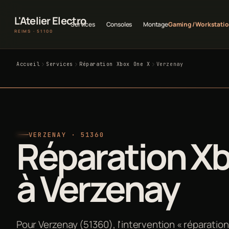
L'Atelier Electro
Services
Consoles
Montage
Gaming / Workstati
REIMS · 51100
Accueil
Services
Réparation Xbox One X
Verzenay
VERZENAY · 51360
Réparation X
à Verzenay
Pour Verzenay (51360), l'intervention « réparation