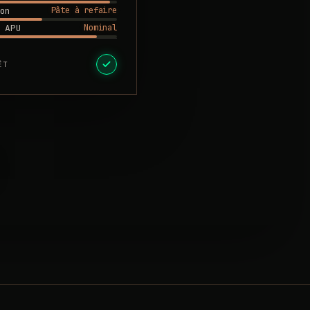
Pâte à refaire
on
Nominal
 APU
ÊT