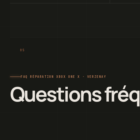
FAQ RÉPARATION XBOX ONE X · VERZENAY
Questions fré