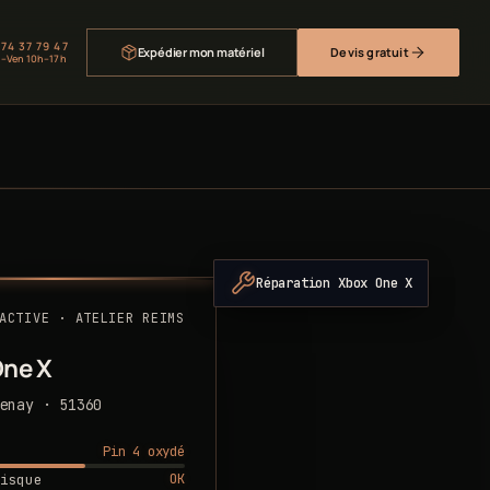
 74 37 79 47
Expédier mon matériel
Devis gratuit
–Ven 10h–17h
Réparation Xbox One X
ACTIVE · ATELIER REIMS
One X
enay · 51360
Pin 4 oxydé
OK
isque